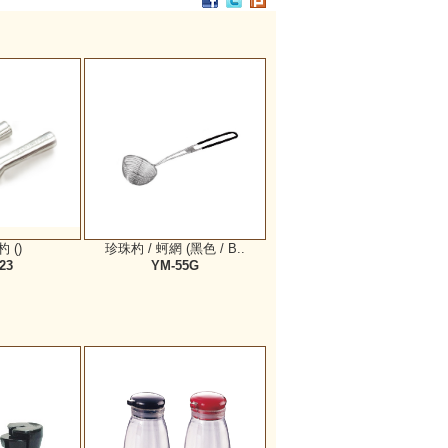
PC / 食用級 聚碳酸酯樹脂 製成
耐撞擊、耐高溫、抗冷凍
可用於洗碗機、冰箱、冷凍庫
杯架組
PP / 食用級 聚丙烯樹脂 製成
設計簡潔，清洗方便，符合食品安全衛生規範。
搭配餐具整理盒，使用方式多元。
 ()
珍珠杓 / 蚵網 (黑色 / B..
23
YM-55G