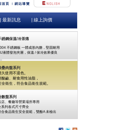
| 最新訊息
| 線上詢價
不銹鋼保溫/冷茶痛
#304 不銹鋼板 一體成形內膽，堅固耐用
PU液體發泡夾層，保溫 / 保冷效果優良
堆疊肉盤系列
經久使用不退色。
耐酸鹼、耐食用性油脂，
安全衛生，
符合食品衛生規範。
份數盤系列
飯店、餐廳等營業場所專用
全系列各式尺寸齊全
符合食品衛生安全規範，
雙酚A
未檢出
食材保鮮筒系列