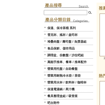
保溫、保冷茶桶 系列
雪克杯、搖杯 / 盎司杯
堆疊肉盤 / 壽司盤 / 魚漿器組
食品保鮮、儲存用品
調理盆、份數盤 / 沙拉吧組
萬能手推車、餐車 / 推車配件
營業用托盤 / 自助餐盤
營業用耐熱冷水壺 / 茶壺
營業用水杯 / 飲料杯 / 咖啡杯
保溫電湯鍋 / 果汁機
餐具整理盒組 / 吸管座
吧台附件