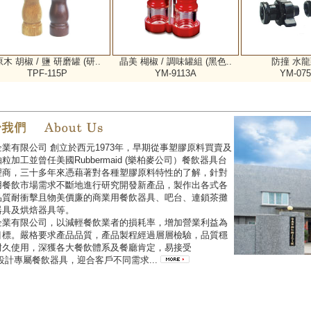
木 胡椒 / 鹽 研磨罐 (研..
晶美 楜椒 / 調味罐組 (黑色..
防撞 水龍頭
TPF-115P
YM-9113A
YM-075
業有限公司 創立於西元1973年，早期從事塑膠原料買賣及
粒加工並曾任美國Rubbermaid (樂柏麥公司）餐飲器具台
理商，三十多年來憑藉著對各種塑膠原料特性的了解，針對
用餐飲市場需求不斷地進行研究開發新產品，製作出各式各
品質耐衝擊且物美價廉的商業用餐飲器具、吧台、連鎖茶攤
器具及烘焙器具等。
企業有限公司，以減輕餐飲業者的損耗率，增加營業利益為
目標。嚴格要求產品品質，產品製程經過層層檢驗，品質穩
耐久使用，深獲各大餐飲體系及餐廳肯定，易接受
設計專屬餐飲器具，迎合客戶不同需求...