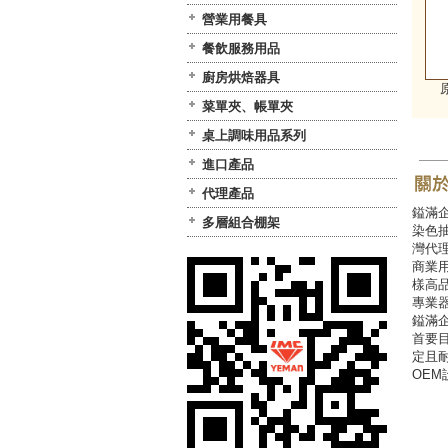
營業用餐具
餐飲服務用品
廚房烘焙器具
原
菜單夾、帳單夾
桌上調味用品系列
進口產品
代理產品
鎰滿企
多層組合棚架
染色抽
灣代
商業
樣高
專業
鎰滿
首要
定且
OEM