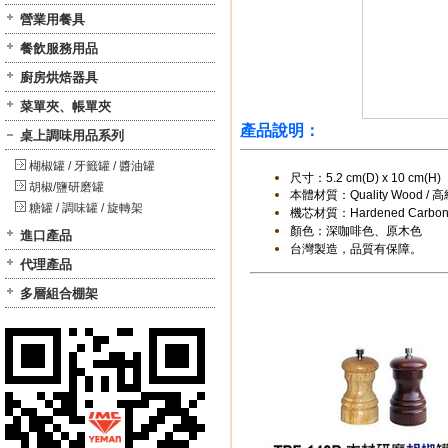
營業用餐具
餐飲服務用品
廚房烘焙器具
菜單夾、帳單夾
產品說明：
桌上調味用品系列
楜椒罐 / 牙籤罐 / 醬油罐
尺寸：
5.2 cm(D)
x
10 cm(H)
胡椒/鹽研磨罐
本體材質：Quality Wood /
糖罐 / 調味罐 / 旋轉架
機芯材質：Hardened Carbon 
顏色：深咖啡色、原木色
進口產品
台灣製造，品質有保障
。
代理產品
多層組合棚架