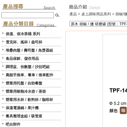
產品 >
桌上調味用品系列
>
胡椒/
保溫、保冷茶桶 系列
雪克杯、搖杯 / 盎司杯
堆疊肉盤 / 壽司盤 / 魚漿器組
食品保鮮、儲存用品
調理盆、份數盤 / 沙拉吧組
萬能手推車、餐車 / 推車配件
營業用托盤 / 自助餐盤
營業用耐熱冷水壺 / 茶壺
營業用水杯 / 飲料杯 / 咖啡杯
保溫電湯鍋 / 果汁機
餐具整理盒組 / 吸管座
吧台附件