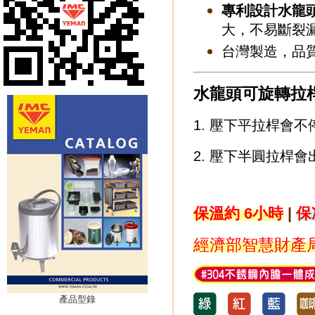
專利設計水龍
大，不易斷裂
台灣製造，品
水龍頭可旋轉拉
1
. 壓下平拉桿會不
2. 壓下半圓拉桿
保溫約 6小時
|
保
經濟部智慧財產局
產品型錄