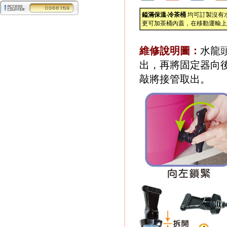
鎰滿保溫‧冷茶桶
均可訂製沒有
更可加茶桶內蓋，在移動運輸上
維修說明圖：
水龍
出，再將固定器向
敲將接管取出。