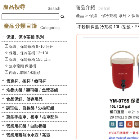
產品 >
保溫、保冷茶桶 系列
>
保溫
保溫、保冷茶桶 系列
保溫、保冷茶桶 8~10 公升
保溫、保冷茶桶 12~13L
保溫、保冷茶桶 15L 以上
無水龍頭 保溫桶
內蓋 / 濾網 / 水龍頭
雪克杯、搖杯 / 盎司杯
堆疊肉盤 / 壽司盤 / 魚漿器組
食品保鮮、儲存用品
調理盆、份數盤 / 沙拉吧組
萬能手推車、餐車 / 推車配件
營業用托盤 / 自助餐盤
營業用耐熱冷水壺 / 茶壺