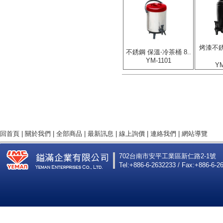
烤漆不銹
不銹鋼 保溫‧冷茶桶 8..
YM-1101
YM
回首頁
|
關於我們
|
全部商品
|
最新訊息
|
線上詢價
|
連絡我們
|
網站導覽
702台南市安平工業區新仁路2-1號
Tel:+886-6-2632233 / Fax:+886-6-2