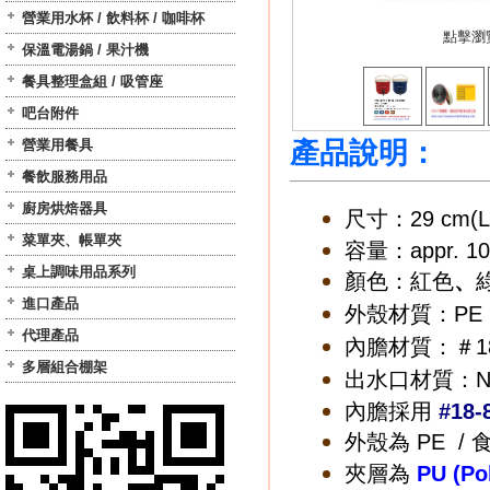
營業用水杯 / 飲料杯 / 咖啡杯
點擊瀏
保溫電湯鍋 / 果汁機
餐具整理盒組 / 吸管座
吧台附件
產品說明：
營業用餐具
餐飲服務用品
廚房烘焙器具
尺寸：
29 cm(L
菜單夾、帳單夾
容量：
a
ppr.
10
桌上調味用品系列
顏色：紅色
、
進口產品
外殼材質：PE (P
代理產品
內膽材質：＃18-8 
多層組合棚架
出水口材質：Ny
內膽採用
#18
外殼為 PE 
夾層為
PU (P