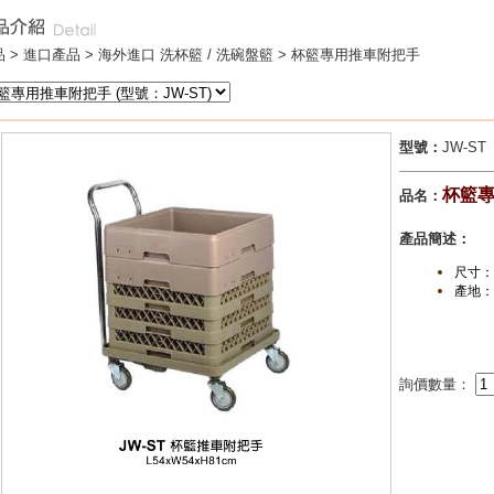
 >
進口產品
>
海外進口 洗杯籃 / 洗碗盤籃
> 杯籃專用推車附把手
型號：
JW-ST
杯籃
品名：
產品簡述：
尺寸：
產地：
詢價數量：