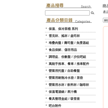
產品
保溫、保冷茶桶 系列
雪克杯、搖杯 / 盎司杯
堆疊肉盤 / 壽司盤 / 魚漿器組
食品保鮮、儲存用品
調理盆、份數盤 / 沙拉吧組
萬能手推車、餐車 / 推車配件
營業用托盤 / 自助餐盤
營業用耐熱冷水壺 / 茶壺
營業用水杯 / 飲料杯 / 咖啡杯
保溫電湯鍋 / 果汁機
餐具整理盒組 / 吸管座
吧台附件