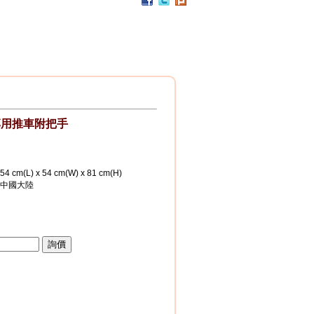
PC / 食用級 聚碳酸酯樹脂 製成
耐撞擊、耐高溫、抗冷凍
可用於洗碗機、冰箱、冷凍庫
杯架組
PP / 食用級 聚丙烯樹脂 製成
設計簡潔，清洗方便，符合食品安全衛生規範。
搭配餐具整理盒，使用方式多元。
專用推車附把手
54 cm(L) x 54 cm(W) x 81 cm(H)
中國大陸