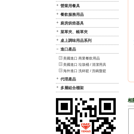
營業用餐具
餐飲服務用品
廚房烘焙器具
菜單夾、帳單夾
桌上調味用品系列
進口產品
美國進口 商業餐飲用品
美國進口 垃圾桶 / 清潔用具
海外進口 洗杯籃 / 洗碗盤籃
代理產品
多層組合棚架
相