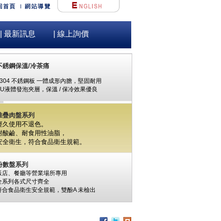
| 最新訊息
| 線上詢價
不銹鋼保溫/冷茶痛
#304 不銹鋼板 一體成形內膽，堅固耐用
PU液體發泡夾層，保溫 / 保冷效果優良
堆疊肉盤系列
經久使用不退色。
耐酸鹼、耐食用性油脂，
安全衛生，
符合食品衛生規範。
份數盤系列
飯店、餐廳等營業場所專用
全系列各式尺寸齊全
符合食品衛生安全規範，
雙酚A
未檢出
食材保鮮筒系列