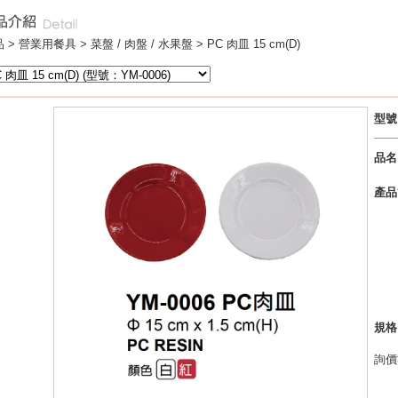
 >
營業用餐具
>
菜盤 / 肉盤 / 水果盤
> PC 肉皿 15 cm(D)
型號
品名
產品
規格
詢