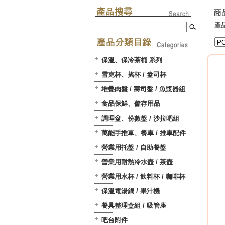
產品
保溫、保冷茶桶 系列
雪克杯、搖杯 / 盎司杯
堆疊肉盤 / 壽司盤 / 魚漿器組
食品保鮮、儲存用品
調理盆、份數盤 / 沙拉吧組
萬能手推車、餐車 / 推車配件
營業用托盤 / 自助餐盤
營業用耐熱冷水壺 / 茶壺
營業用水杯 / 飲料杯 / 咖啡杯
保溫電湯鍋 / 果汁機
餐具整理盒組 / 吸管座
吧台附件