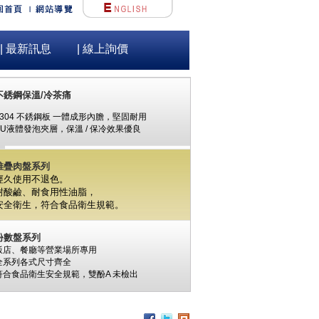
| 最新訊息
| 線上詢價
不銹鋼保溫/冷茶痛
#304 不銹鋼板 一體成形內膽，堅固耐用
PU液體發泡夾層，保溫 / 保冷效果優良
堆疊肉盤系列
經久使用不退色。
耐酸鹼、耐食用性油脂，
安全衛生，
符合食品衛生規範。
份數盤系列
飯店、餐廳等營業場所專用
全系列各式尺寸齊全
符合食品衛生安全規範，
雙酚A
未檢出
食材保鮮筒系列