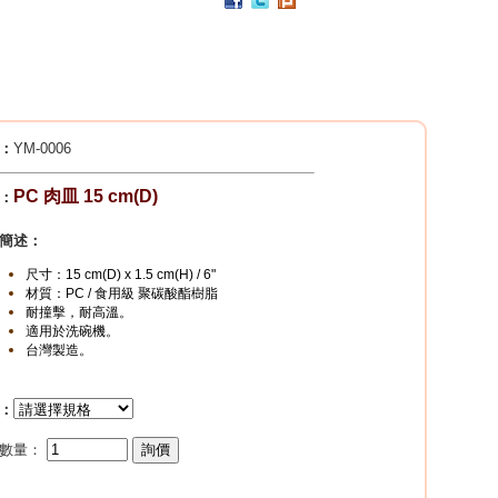
PC / 食用級 聚碳酸酯樹脂 製成
耐撞擊、耐高溫、抗冷凍
可用於洗碗機、冰箱、冷凍庫
杯架組
PP / 食用級 聚丙烯樹脂 製成
設計簡潔，清洗方便，符合食品安全衛生規範。
：
YM-0006
搭配餐具整理盒，使用方式多元。
PC 肉皿 15 cm(D)
：
簡述：
尺寸：15 cm(D)
x
1.5
cm(H)
/ 6"
材質：PC / 食用級
聚碳酸酯樹脂
耐撞擊，耐高溫。
適用於
洗碗機
。
台灣製造。
：
價數量：