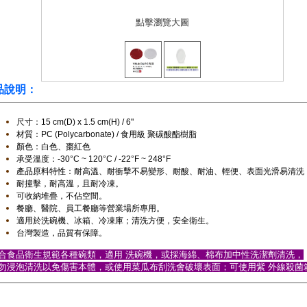
點擊瀏覽大圖
品說明：
尺寸：15 cm(D)
x
1.5
cm(H)
/ 6"
材質：PC (Polycarbonate) / 食用級 聚碳酸酯樹脂
顏色：白色
、棗紅色
承受溫度：
-30°C ~ 120°C / -22°F ~ 248°F
產品原料特性：耐高溫、耐衝擊不易變形、耐酸、耐油、輕便、表面光滑易清洗
耐撞擊，耐高溫，且耐冷凍。
可收納堆疊，不佔空間。
餐廳、醫院、員工餐廳等營業場所專用。
適用於洗碗機、冰箱、冷凍庫；清洗方便，安全衛生。
台灣製造，品質有保障
。
合食品衛生規範各種碗類，適用 洗碗機，或採海綿
、
棉布加中性洗潔劑清洗，
勿浸泡清洗以免傷害本體，或使用菜瓜布刮洗會破壞表面；
可使用紫 外線殺菌箱