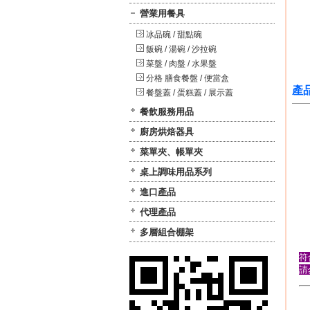
營業用餐具
冰品碗 / 甜點碗
飯碗 / 湯碗 / 沙拉碗
菜盤 / 肉盤 / 水果盤
分格 膳食餐盤 / 便當盒
產
餐盤蓋 / 蛋糕蓋 / 展示蓋
餐飲服務用品
廚房烘焙器具
菜單夾、帳單夾
桌上調味用品系列
進口產品
代理產品
多層組合棚架
符
請