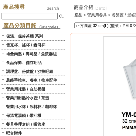
產品 >
營業用餐具
>
餐盤蓋 / 蛋糕
保溫、保冷茶桶 系列
雪克杯、搖杯 / 盎司杯
堆疊肉盤 / 壽司盤 / 魚漿器組
食品保鮮、儲存用品
調理盆、份數盤 / 沙拉吧組
萬能手推車、餐車 / 推車配件
營業用托盤 / 自助餐盤
營業用耐熱冷水壺 / 茶壺
營業用水杯 / 飲料杯 / 咖啡杯
保溫電湯鍋 / 果汁機
餐具整理盒組 / 吸管座
吧台附件