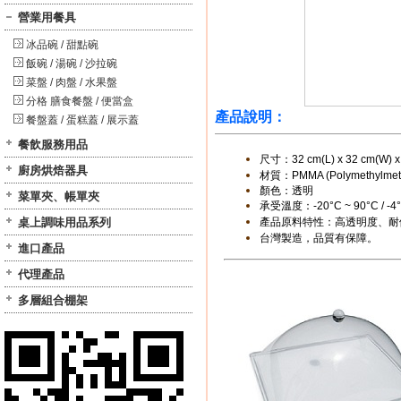
營業用餐具
冰品碗 / 甜點碗
飯碗 / 湯碗 / 沙拉碗
菜盤 / 肉盤 / 水果盤
分格 膳食餐盤 / 便當盒
產品說明：
餐盤蓋 / 蛋糕蓋 / 展示蓋
餐飲服務用品
尺寸：
32 cm(L) x 32 cm(W) x
廚房烘焙器具
材質：PMMA (Polymethylmetha
顏色：透明
菜單夾、帳單夾
承受溫度：-20°C ~ 90°C / -4°
桌上調味用品系列
產品原料特性：高透明度、耐
台灣製造，品質有保障。
進口產品
代理產品
多層組合棚架