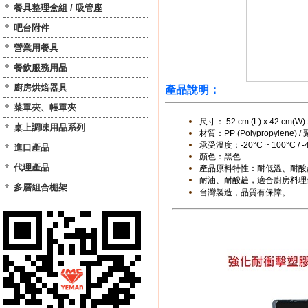
餐具整理盒組 / 吸管座
吧台附件
營業用餐具
餐飲服務用品
廚房烘焙器具
產品說明：
菜單夾、帳單夾
尺寸：
52 cm (L) x 42 cm(W) 
桌上調味用品系列
材質：PP (Polypropylene)
承受溫度：-20°C ~ 100°C / -4
進口產品
顏色：黑色
代理產品
產品原料特性：耐低溫、耐酸
耐油、耐酸鹼，適合廚房料理
多層組合棚架
台灣製造，品質有保障
。