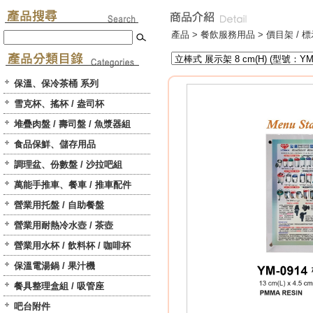
產品 >
餐飲服務用品
>
價目架 / 標
保溫、保冷茶桶 系列
雪克杯、搖杯 / 盎司杯
堆疊肉盤 / 壽司盤 / 魚漿器組
食品保鮮、儲存用品
調理盆、份數盤 / 沙拉吧組
萬能手推車、餐車 / 推車配件
營業用托盤 / 自助餐盤
營業用耐熱冷水壺 / 茶壺
營業用水杯 / 飲料杯 / 咖啡杯
保溫電湯鍋 / 果汁機
餐具整理盒組 / 吸管座
吧台附件