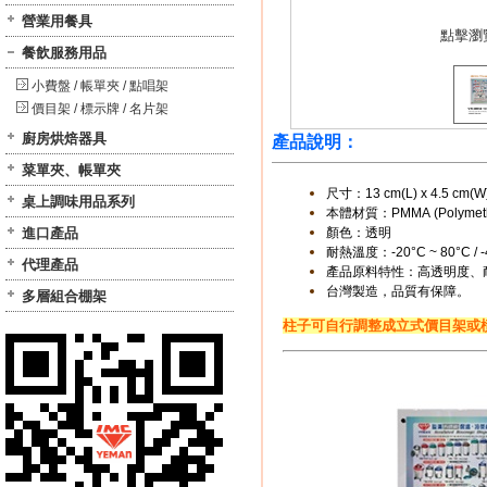
營業用餐具
點擊瀏
餐飲服務用品
小費盤 / 帳單夾 / 點唱架
價目架 / 標示牌 / 名片架
廚房烘焙器具
產品說明：
菜單夾、帳單夾
尺寸
：
13 cm(L) x 4.5 cm(W
桌上調味用品系列
本體材質：PMMA (Polymethyl
進口產品
顏色：透明
耐熱溫度：-20°C ~ 80°C / -4
代理產品
產品原料特性：高透明度、
台灣製造，品質有保障。
多層組合棚架
柱子可自行調整成立式價目架或