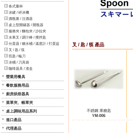
各式量杯
冰鏟 / 碎冰機
酒瓶塞 / 注酒器
桌上型開罐器 / 開瓶器
服務夾 / 麵包夾 / 沙拉夾
水果叉 / 調汁棒 / 攪拌匙
分蛋器 / 糖水桶 / 溫度計 / 打蛋盆
叉 / 匙 / 筷 產品
叉 / 匙 / 筷
煎匙 / 輪刀
冰桶 / 刀具袋
咖啡器具 / 渣盒
營業用餐具
餐飲服務用品
廚房烘焙器具
菜單夾、帳單夾
不銹鋼 果糖匙
桌上調味用品系列
YM-006
進口產品
代理產品