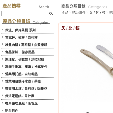
產品 >
吧台附件
>
叉 / 匙 / 筷
> 吧
叉 / 匙 / 筷
保溫、保冷茶桶 系列
雪克杯、搖杯 / 盎司杯
堆疊肉盤 / 壽司盤 / 魚漿器組
食品保鮮、儲存用品
調理盆、份數盤 / 沙拉吧組
萬能手推車、餐車 / 推車配件
營業用托盤 / 自助餐盤
營業用耐熱冷水壺 / 茶壺
營業用水杯 / 飲料杯 / 咖啡杯
保溫電湯鍋 / 果汁機
餐具整理盒組 / 吸管座
吧台附件