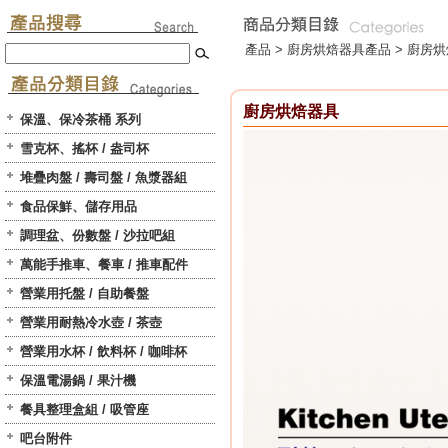
產品 >
廚房烘焙器具
產品 > 廚房
廚房烘焙器具
保溫、保冷茶桶 系列
雪克杯、搖杯 / 盎司杯
堆疊肉盤 / 壽司盤 / 魚漿器組
食品保鮮、儲存用品
調理盆、份數盤 / 沙拉吧組
萬能手推車、餐車 / 推車配件
營業用托盤 / 自助餐盤
營業用耐熱冷水壺 / 茶壺
營業用水杯 / 飲料杯 / 咖啡杯
保溫電湯鍋 / 果汁機
餐具整理盒組 / 吸管座
吧台附件