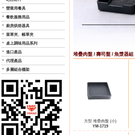
營業用餐具
餐飲服務用品
廚房烘焙器具
菜單夾、帳單夾
桌上調味用品系列
進口產品
堆疊肉盤 / 壽司盤 / 魚漿器組
代理產品
多層組合棚架
方型 堆疊肉盤 (小)
YM-1719