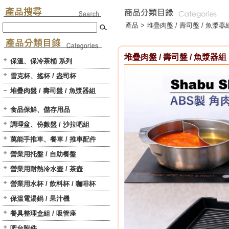
產品 >
堆疊肉盤 / 壽司盤 / 魚漿器
堆疊肉盤 / 壽司盤 / 魚漿器組
保溫、保冷茶桶 系列
雪克杯、搖杯 / 盎司杯
堆疊肉盤 / 壽司盤 / 魚漿器組
食品保鮮、儲存用品
調理盆、份數盤 / 沙拉吧組
萬能手推車、餐車 / 推車配件
營業用托盤 / 自助餐盤
營業用耐熱冷水壺 / 茶壺
營業用水杯 / 飲料杯 / 咖啡杯
保溫電湯鍋 / 果汁機
餐具整理盒組 / 吸管座
吧台附件