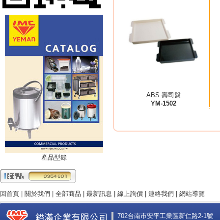
ABS 壽司盤
YM-1502
產品型錄
回首頁
|
關於我們
|
全部商品
|
最新訊息
|
線上詢價
|
連絡我們
|
網站導覽
702台南市安平工業區新仁路2-1號