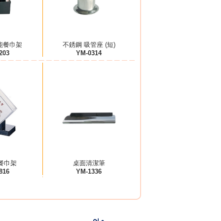
能餐巾架
不銹鋼 吸管座 (短)
203
YM-0314
餐巾架
桌面清潔筆
816
YM-1336