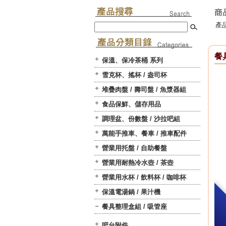
產品
餐
保溫、保冷茶桶 系列
雪克杯、搖杯 / 盎司杯
堆疊肉盤 / 壽司盤 / 魚漿器組
食品保鮮、儲存用品
調理盆、份數盤 / 沙拉吧組
萬能手推車、餐車 / 推車配件
營業用托盤 / 自助餐盤
營業用耐熱冷水壺 / 茶壺
營業用水杯 / 飲料杯 / 咖啡杯
保溫電湯鍋 / 果汁機
餐具整理盒組 / 吸管座
吧台附件