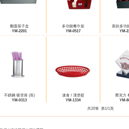
翻蓋筷子盒
多功能餐巾架
新款多功
YM-2201
YM-0517
YM-2
不銹鋼 吸管座 (長)
速食 / 漢堡籃
壓克力 
YM-0313
YM-1334
YM-8
共20筆 第1/1頁