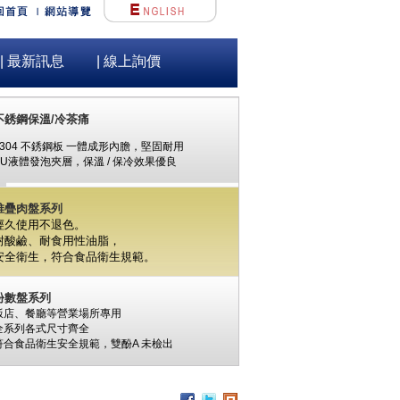
| 最新訊息
| 線上詢價
不銹鋼保溫/冷茶痛
#304 不銹鋼板 一體成形內膽，堅固耐用
PU液體發泡夾層，保溫 / 保冷效果優良
堆疊肉盤系列
經久使用不退色。
耐酸鹼、耐食用性油脂，
安全衛生，
符合食品衛生規範。
份數盤系列
飯店、餐廳等營業場所專用
全系列各式尺寸齊全
符合食品衛生安全規範，
雙酚A
未檢出
食材保鮮筒系列