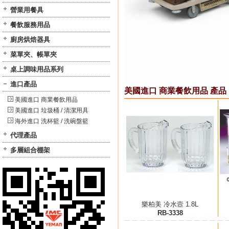
營業用餐具
餐飲服務用品
廚房烘焙器具
菜單夾、帳單夾
桌上調味用品系列
進口產品
美國進口 商業餐飲用品 產品
美國進口 商業餐飲用品
美國進口 垃圾桶 / 清潔用具
海外進口 洗杯籃 / 洗碗盤籃
代理產品
多層組合棚架
樂柏美 冷水壼 1.8L
RB-3338