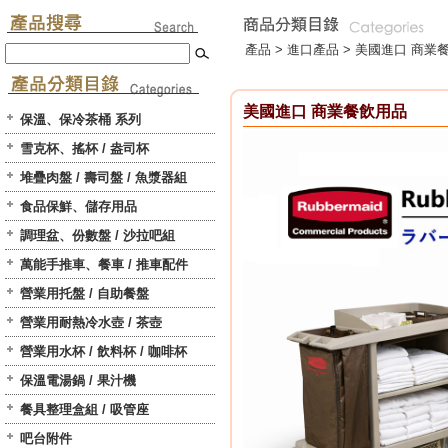
產品 >
進口產品
>
美國進口 商業
美國進口 商業餐飲用品
保溫、保冷茶桶 系列
雪克杯、搖杯 / 盎司杯
堆疊肉盤 / 壽司盤 / 魚漿器組
食品保鮮、儲存用品
調理盆、份數盤 / 沙拉吧組
萬能手推車、餐車 / 推車配件
營業用托盤 / 自助餐盤
營業用耐熱冷水壺 / 茶壺
營業用水杯 / 飲料杯 / 咖啡杯
保溫電湯鍋 / 果汁機
餐具整理盒組 / 吸管座
吧台附件