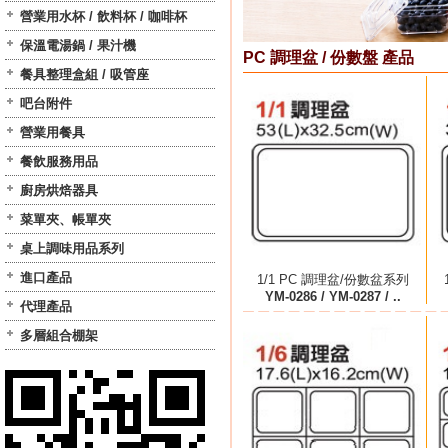
營業用水杯 / 飲料杯 / 咖啡杯
保溫電湯鍋 / 果汁機
PC 調理盆 / 份數盤 產品
餐具整理盒組 / 吸管座
吧台附件
營業用餐具
餐飲服務用品
廚房烘焙器具
菜單夾、帳單夾
桌上調味用品系列
進口產品
1/1 PC 調理盆/份數盆系列
YM-0286 / YM-0287 / ..
代理產品
多層組合棚架