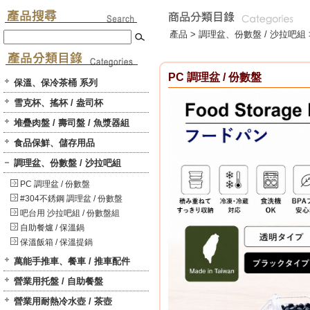
產品 >
調理盆、份數盤 / 沙拉吧組
PC 調理盆 / 份數盤
保溫、保冷茶桶 系列
雪克杯、搖杯 / 盎司杯
堆疊肉盤 / 壽司盤 / 魚漿器組
食品保鮮、儲存用品
調理盆、份數盤 / 沙拉吧組
PC 調理盆 / 份數盤
#304不銹鋼 調理盆 / 份數盤
吧台用 沙拉吧組 / 份數盤組
自助餐爐 / 保溫鍋
保溫飯箱 / 保溫提鍋
萬能手推車、餐車 / 推車配件
營業用托盤 / 自助餐盤
營業用耐熱冷水壺 / 茶壺