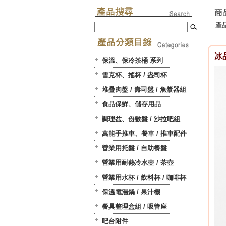
產品
冰
保溫、保冷茶桶 系列
雪克杯、搖杯 / 盎司杯
堆疊肉盤 / 壽司盤 / 魚漿器組
食品保鮮、儲存用品
調理盆、份數盤 / 沙拉吧組
萬能手推車、餐車 / 推車配件
營業用托盤 / 自助餐盤
營業用耐熱冷水壺 / 茶壺
營業用水杯 / 飲料杯 / 咖啡杯
保溫電湯鍋 / 果汁機
餐具整理盒組 / 吸管座
吧台附件