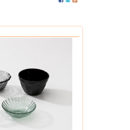
PC / 食用級 聚碳酸酯樹脂 製成
耐撞擊、耐高溫、抗冷凍
可用於洗碗機、冰箱、冷凍庫
杯架組
PP / 食用級 聚丙烯樹脂 製成
設計簡潔，清洗方便，符合食品安全衛生規範。
搭配餐具整理盒，使用方式多元。