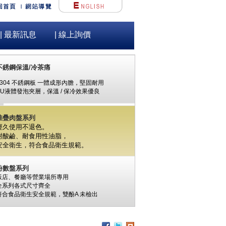
| 最新訊息
| 線上詢價
不銹鋼保溫/冷茶痛
#304 不銹鋼板 一體成形內膽，堅固耐用
PU液體發泡夾層，保溫 / 保冷效果優良
堆疊肉盤系列
經久使用不退色。
耐酸鹼、耐食用性油脂，
安全衛生，
符合食品衛生規範。
份數盤系列
飯店、餐廳等營業場所專用
全系列各式尺寸齊全
符合食品衛生安全規範，
雙酚A
未檢出
食材保鮮筒系列