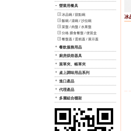
營業用餐具
冰品碗 / 甜點碗
冰
飯碗 / 湯碗 / 沙拉碗
菜盤 / 肉盤 / 水果盤
分格 膳食餐盤 / 便當盒
餐盤蓋 / 蛋糕蓋 / 展示蓋
餐飲服務用品
廚房烘焙器具
菜單夾、帳單夾
桌上調味用品系列
進口產品
代理產品
多層組合棚架