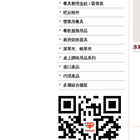
餐具整理盒組 / 吸管座
吧台附件
營業用餐具
餐飲服務用品
廚房烘焙器具
水
菜單夾、帳單夾
桌上調味用品系列
進口產品
代理產品
多層組合棚架