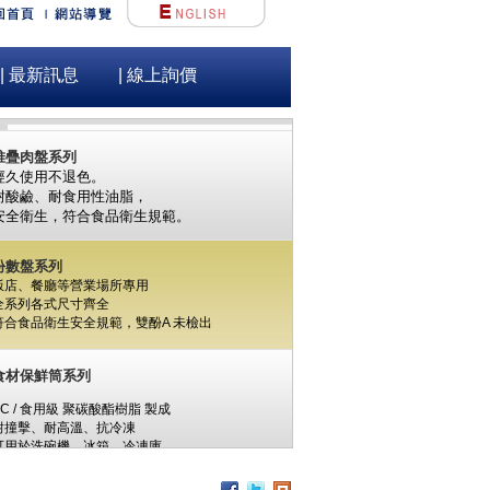
不銹鋼保溫/冷茶痛
#304 不銹鋼板 一體成形內膽，堅固耐用
| 最新訊息
| 線上詢價
PU液體發泡夾層，保溫 / 保冷效果優良
堆疊肉盤系列
經久使用不退色。
耐酸鹼、耐食用性油脂，
安全衛生，
符合食品衛生規範。
份數盤系列
飯店、餐廳等營業場所專用
全系列各式尺寸齊全
符合食品衛生安全規範，
雙酚A
未檢出
食材保鮮筒系列
PC / 食用級 聚碳酸酯樹脂 製成
耐撞擊、耐高溫、抗冷凍
可用於洗碗機、冰箱、冷凍庫
杯架組