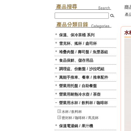
產品
水杯
保溫、保冷茶桶 系列
雪克杯、搖杯 / 盎司杯
堆疊肉盤 / 壽司盤 / 魚漿器組
食品保鮮、儲存用品
調理盆、份數盤 / 沙拉吧組
萬能手推車、餐車 / 推車配件
營業用托盤 / 自助餐盤
營業用耐熱冷水壺 / 茶壺
營業用水杯 / 飲料杯 / 咖啡杯
水杯 / 飲料杯
密封杯 / 咖啡杯 / 馬克杯
保溫電湯鍋 / 果汁機