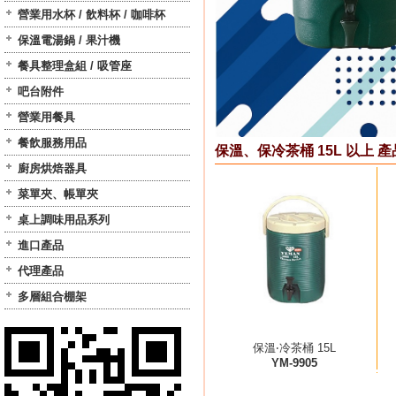
營業用水杯 / 飲料杯 / 咖啡杯
保溫電湯鍋 / 果汁機
餐具整理盒組 / 吸管座
吧台附件
營業用餐具
餐飲服務用品
保溫、保冷茶桶 15L 以上 產
廚房烘焙器具
菜單夾、帳單夾
桌上調味用品系列
進口產品
代理產品
多層組合棚架
保溫‧冷茶桶 15L
YM-9905