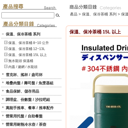
產品 >
保溫、保冷茶桶 系列
>
保溫
保溫、保冷茶桶 15L 以上
保溫、保冷茶桶 系列
保溫、保冷茶桶 8~10 公升
保溫、保冷茶桶 12~13L
保溫、保冷茶桶 15L 以上
無水龍頭 保溫桶
內蓋 / 濾網 / 水龍頭
雪克杯、搖杯 / 盎司杯
堆疊肉盤 / 壽司盤 / 魚漿器組
食品保鮮、儲存用品
調理盆、份數盤 / 沙拉吧組
萬能手推車、餐車 / 推車配件
營業用托盤 / 自助餐盤
營業用耐熱冷水壺 / 茶壺