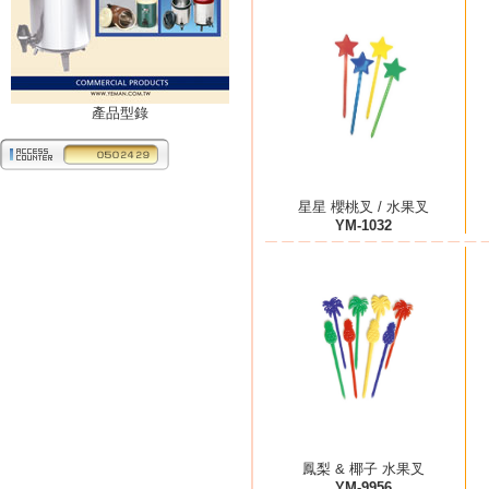
產品型錄
星星 櫻桃叉 / 水果叉
YM-1032
鳳梨 & 椰子 水果叉
YM-9956