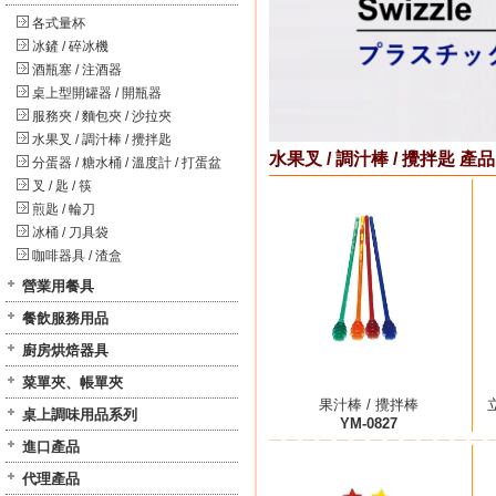
各式量杯
冰鏟 / 碎冰機
酒瓶塞 / 注酒器
桌上型開罐器 / 開瓶器
服務夾 / 麵包夾 / 沙拉夾
水果叉 / 調汁棒 / 攪拌匙
水果叉 / 調汁棒 / 攪拌匙 產品
分蛋器 / 糖水桶 / 溫度計 / 打蛋盆
叉 / 匙 / 筷
煎匙 / 輪刀
冰桶 / 刀具袋
咖啡器具 / 渣盒
營業用餐具
餐飲服務用品
廚房烘焙器具
菜單夾、帳單夾
果汁棒 / 攪拌棒
桌上調味用品系列
YM-0827
進口產品
代理產品