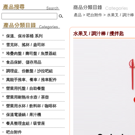
產品 >
吧台附件
>
水果叉 / 調汁棒
水果叉 / 調汁棒 / 攪拌匙
保溫、保冷茶桶 系列
雪克杯、搖杯 / 盎司杯
堆疊肉盤 / 壽司盤 / 魚漿器組
食品保鮮、儲存用品
調理盆、份數盤 / 沙拉吧組
萬能手推車、餐車 / 推車配件
營業用托盤 / 自助餐盤
營業用耐熱冷水壺 / 茶壺
營業用水杯 / 飲料杯 / 咖啡杯
保溫電湯鍋 / 果汁機
餐具整理盒組 / 吸管座
吧台附件