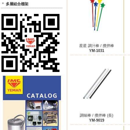
多層組合棚架
星星 調汁棒 / 攪拌棒
YM-1031
調味棒 / 攪拌棒 (長)
YM-9019