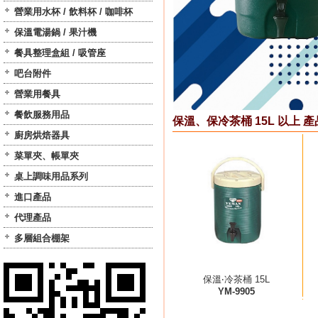
營業用水杯 / 飲料杯 / 咖啡杯
保溫電湯鍋 / 果汁機
餐具整理盒組 / 吸管座
吧台附件
營業用餐具
餐飲服務用品
保溫、保冷茶桶 15L 以上 產
廚房烘焙器具
菜單夾、帳單夾
桌上調味用品系列
進口產品
代理產品
多層組合棚架
保溫‧冷茶桶 15L
YM-9905