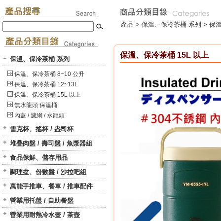
產品 >
保溫、保冷茶桶 系列
>
保溫
保溫、保冷茶桶 15L 以上
保溫、保冷茶桶 系列
保溫、保冷茶桶 8~10 公升
保溫、保冷茶桶 12~13L
保溫、保冷茶桶 15L 以上
無水龍頭 保溫桶
內蓋 / 濾網 / 水龍頭
雪克杯、搖杯 / 盎司杯
堆疊肉盤 / 壽司盤 / 魚漿器組
食品保鮮、儲存用品
調理盆、份數盤 / 沙拉吧組
萬能手推車、餐車 / 推車配件
營業用托盤 / 自助餐盤
營業用耐熱冷水壺 / 茶壺