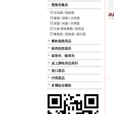
營業用餐具
冰品碗 / 甜點碗
冰
飯碗 / 湯碗 / 沙拉碗
菜盤 / 肉盤 / 水果盤
分格 膳食餐盤 / 便當盒
餐盤蓋 / 蛋糕蓋 / 展示蓋
餐飲服務用品
廚房烘焙器具
菜單夾、帳單夾
桌上調味用品系列
進口產品
代理產品
多層組合棚架