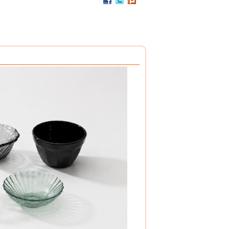
PC / 食用級 聚碳酸酯樹脂 製成
耐撞擊、耐高溫、抗冷凍
可用於洗碗機、冰箱、冷凍庫
杯架組
PP / 食用級 聚丙烯樹脂 製成
設計簡潔，清洗方便，符合食品安全衛生規範。
搭配餐具整理盒，使用方式多元。