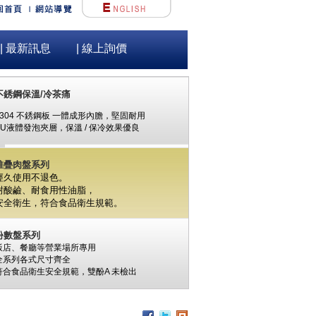
| 最新訊息
| 線上詢價
不銹鋼保溫/冷茶痛
#304 不銹鋼板 一體成形內膽，堅固耐用
PU液體發泡夾層，保溫 / 保冷效果優良
堆疊肉盤系列
經久使用不退色。
耐酸鹼、耐食用性油脂，
安全衛生，
符合食品衛生規範。
份數盤系列
飯店、餐廳等營業場所專用
全系列各式尺寸齊全
符合食品衛生安全規範，
雙酚A
未檢出
食材保鮮筒系列