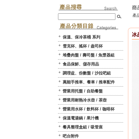
產品
冰
保溫、保冷茶桶 系列
雪克杯、搖杯 / 盎司杯
堆疊肉盤 / 壽司盤 / 魚漿器組
食品保鮮、儲存用品
調理盆、份數盤 / 沙拉吧組
萬能手推車、餐車 / 推車配件
營業用托盤 / 自助餐盤
營業用耐熱冷水壺 / 茶壺
營業用水杯 / 飲料杯 / 咖啡杯
保溫電湯鍋 / 果汁機
餐具整理盒組 / 吸管座
吧台附件