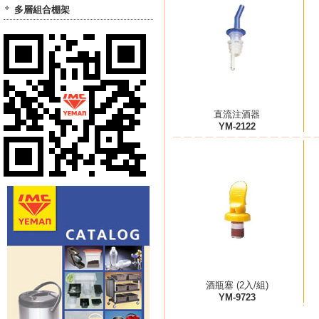
多層組合棚架
直流注酒器
YM-2122
酒瓶塞 (2入/組)
YM-9723