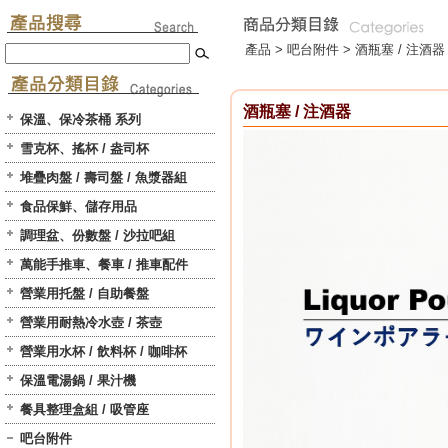
產品 >
吧台附件
>
酒瓶塞 / 注酒器
酒瓶塞 / 注酒器
保溫、保冷茶桶 系列
雪克杯、搖杯 / 盎司杯
堆疊肉盤 / 壽司盤 / 魚漿器組
食品保鮮、儲存用品
調理盆、份數盤 / 沙拉吧組
萬能手推車、餐車 / 推車配件
營業用托盤 / 自助餐盤
營業用耐熱冷水壺 / 茶壺
營業用水杯 / 飲料杯 / 咖啡杯
保溫電湯鍋 / 果汁機
餐具整理盒組 / 吸管座
吧台附件