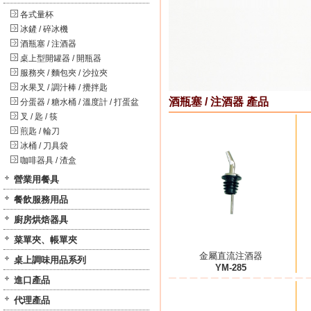
各式量杯
冰鏟 / 碎冰機
酒瓶塞 / 注酒器
桌上型開罐器 / 開瓶器
服務夾 / 麵包夾 / 沙拉夾
水果叉 / 調汁棒 / 攪拌匙
酒瓶塞 / 注酒器 產品
分蛋器 / 糖水桶 / 溫度計 / 打蛋盆
叉 / 匙 / 筷
煎匙 / 輪刀
冰桶 / 刀具袋
咖啡器具 / 渣盒
營業用餐具
餐飲服務用品
廚房烘焙器具
菜單夾、帳單夾
金屬直流注酒器
桌上調味用品系列
YM-285
進口產品
代理產品