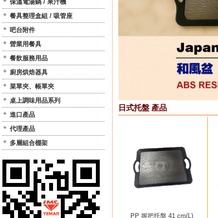
保溫電湯鍋 / 果汁機
餐具整理盒組 / 吸管座
吧台附件
營業用餐具
餐飲服務用品
廚房烘焙器具
菜單夾、帳單夾
桌上調味用品系列
日式托盤 產品
進口產品
代理產品
多層組合棚架
PP 握把托盤 41 cm(L)