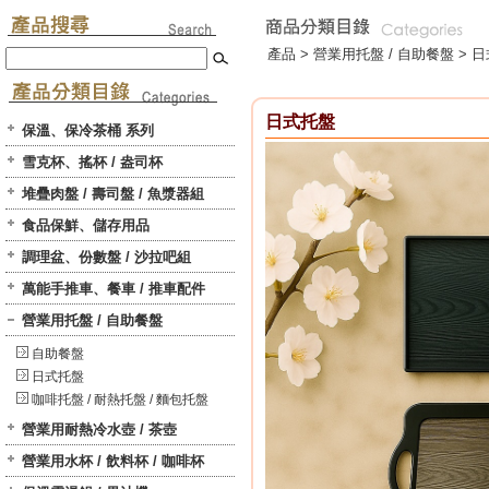
產品 >
營業用托盤 / 自助餐盤
>
日
日式托盤
保溫、保冷茶桶 系列
雪克杯、搖杯 / 盎司杯
堆疊肉盤 / 壽司盤 / 魚漿器組
食品保鮮、儲存用品
調理盆、份數盤 / 沙拉吧組
萬能手推車、餐車 / 推車配件
營業用托盤 / 自助餐盤
自助餐盤
日式托盤
咖啡托盤 / 耐熱托盤 / 麵包托盤
營業用耐熱冷水壺 / 茶壺
營業用水杯 / 飲料杯 / 咖啡杯