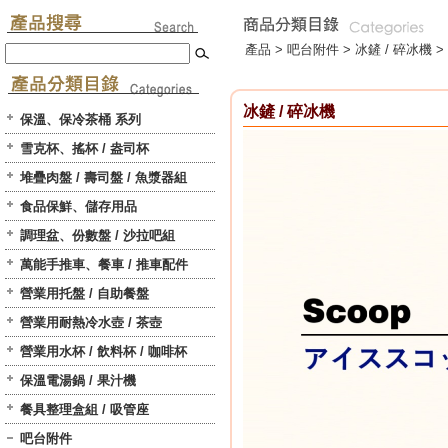
產品 >
吧台附件
>
冰鏟 / 碎冰機
>
冰鏟 / 碎冰機
保溫、保冷茶桶 系列
雪克杯、搖杯 / 盎司杯
堆疊肉盤 / 壽司盤 / 魚漿器組
食品保鮮、儲存用品
調理盆、份數盤 / 沙拉吧組
萬能手推車、餐車 / 推車配件
營業用托盤 / 自助餐盤
營業用耐熱冷水壺 / 茶壺
營業用水杯 / 飲料杯 / 咖啡杯
保溫電湯鍋 / 果汁機
餐具整理盒組 / 吸管座
吧台附件