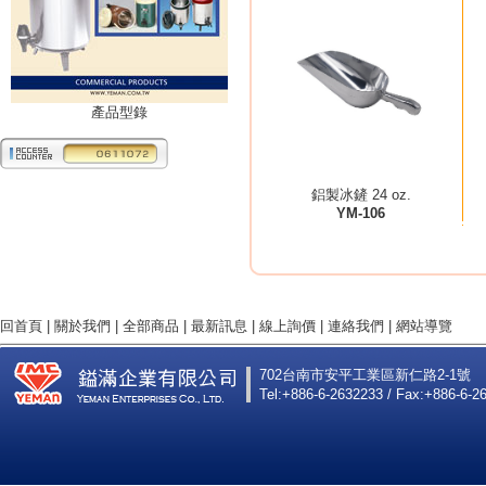
產品型錄
鋁製冰鏟 24 oz.
YM-106
回首頁
|
關於我們
|
全部商品
|
最新訊息
|
線上詢價
|
連絡我們
|
網站導覽
702台南市安平工業區新仁路2-1號
Tel:+886-6-2632233 / Fax:+886-6-2