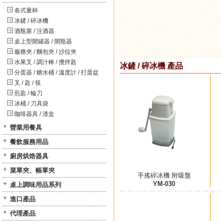
各式量杯
冰鏟 / 碎冰機
酒瓶塞 / 注酒器
桌上型開罐器 / 開瓶器
服務夾 / 麵包夾 / 沙拉夾
水果叉 / 調汁棒 / 攪拌匙
冰鏟 / 碎冰機 產品
分蛋器 / 糖水桶 / 溫度計 / 打蛋盆
叉 / 匙 / 筷
煎匙 / 輪刀
冰桶 / 刀具袋
咖啡器具 / 渣盒
營業用餐具
餐飲服務用品
廚房烘焙器具
菜單夾、帳單夾
手搖碎冰機 附吸盤
YM-030
桌上調味用品系列
進口產品
代理產品