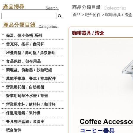
產品 >
吧台附件
>
咖啡器具 / 渣盒
咖啡器具 / 渣盒
保溫、保冷茶桶 系列
雪克杯、搖杯 / 盎司杯
堆疊肉盤 / 壽司盤 / 魚漿器組
食品保鮮、儲存用品
調理盆、份數盤 / 沙拉吧組
萬能手推車、餐車 / 推車配件
營業用托盤 / 自助餐盤
營業用耐熱冷水壺 / 茶壺
營業用水杯 / 飲料杯 / 咖啡杯
保溫電湯鍋 / 果汁機
餐具整理盒組 / 吸管座
吧台附件