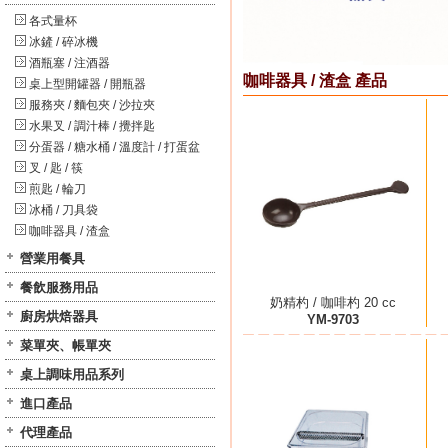
各式量杯
冰鏟 / 碎冰機
酒瓶塞 / 注酒器
咖啡器具 / 渣盒 產品
桌上型開罐器 / 開瓶器
服務夾 / 麵包夾 / 沙拉夾
水果叉 / 調汁棒 / 攪拌匙
分蛋器 / 糖水桶 / 溫度計 / 打蛋盆
叉 / 匙 / 筷
煎匙 / 輪刀
冰桶 / 刀具袋
咖啡器具 / 渣盒
營業用餐具
餐飲服務用品
奶精杓 / 咖啡杓 20 cc
廚房烘焙器具
YM-9703
菜單夾、帳單夾
桌上調味用品系列
進口產品
代理產品