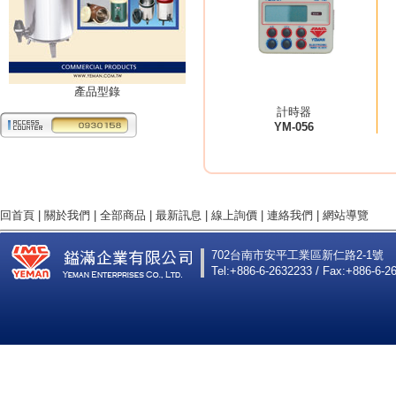
產品型錄
計時器
YM-056
回首頁
|
關於我們
|
全部商品
|
最新訊息
|
線上詢價
|
連絡我們
|
網站導覽
702台南市安平工業區新仁路2-1號
Tel:+886-6-2632233 / Fax:+886-6-2