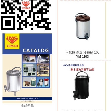
不銹鋼 保溫‧冷茶桶 10L
YM-1103
產品型錄