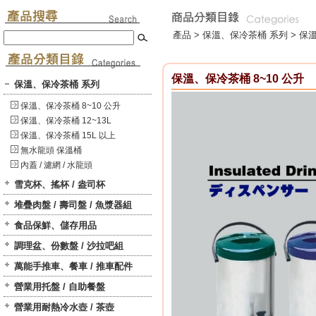
產品 >
保溫、保冷茶桶 系列
>
保溫
保溫、保冷茶桶 8~10 公升
保溫、保冷茶桶 系列
保溫、保冷茶桶 8~10 公升
保溫、保冷茶桶 12~13L
保溫、保冷茶桶 15L 以上
無水龍頭 保溫桶
內蓋 / 濾網 / 水龍頭
雪克杯、搖杯 / 盎司杯
堆疊肉盤 / 壽司盤 / 魚漿器組
食品保鮮、儲存用品
調理盆、份數盤 / 沙拉吧組
萬能手推車、餐車 / 推車配件
營業用托盤 / 自助餐盤
營業用耐熱冷水壺 / 茶壺