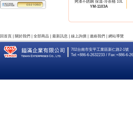
烤漆不銹鋼 保溫‧冷茶桶 10L
YM-1103A
回首頁
|
關於我們
|
全部商品
|
最新訊息
|
線上詢價
|
連絡我們
|
網站導覽
702台南市安平工業區新仁路2-1號
Tel:+886-6-2632233 / Fax:+886-6-2