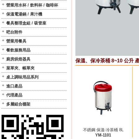
營業用水杯 / 飲料杯 / 咖啡杯
保溫電湯鍋 / 果汁機
餐具整理盒組 / 吸管座
吧台附件
營業用餐具
餐飲服務用品
廚房烘焙器具
保溫、保冷茶桶 8~10 公升 
菜單夾、帳單夾
桌上調味用品系列
進口產品
代理產品
多層組合棚架
不銹鋼 保溫‧冷茶桶 8L
YM-1101