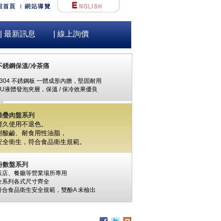
| 最新訊息
| 線上詢價
不銹鋼保溫/冷茶痛
#304 不銹鋼板 一體成形內膽，堅固耐用
PU液體發泡夾層，保溫 / 保冷效果優良
堆疊肉盤系列
經久使用不退色。
耐酸鹼、耐食用性油脂，
安全衛生，
符合食品衛生規範。
份數盤系列
飯店、餐廳等營業場所專用
全系列各式尺寸齊全
符合食品衛生安全規範，
雙酚A
未檢出
食材保鮮筒系列