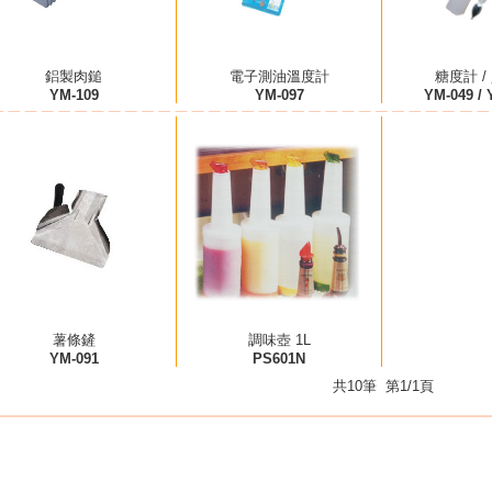
鋁製肉鎚
電子測油溫度計
糖度計 /
YM-109
YM-097
YM-049 / 
薯條鏟
調味壺 1L
YM-091
PS601N
共10筆 第1/1頁