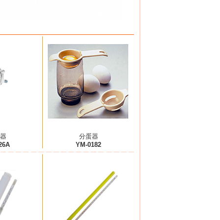
器
分蛋器
26A
YM-0182