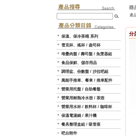
產品
分蛋
保溫、保冷茶桶 系列
雪克杯、搖杯 / 盎司杯
堆疊肉盤 / 壽司盤 / 魚漿器組
食品保鮮、儲存用品
調理盆、份數盤 / 沙拉吧組
萬能手推車、餐車 / 推車配件
營業用托盤 / 自助餐盤
營業用耐熱冷水壺 / 茶壺
營業用水杯 / 飲料杯 / 咖啡杯
保溫電湯鍋 / 果汁機
餐具整理盒組 / 吸管座
吧台附件