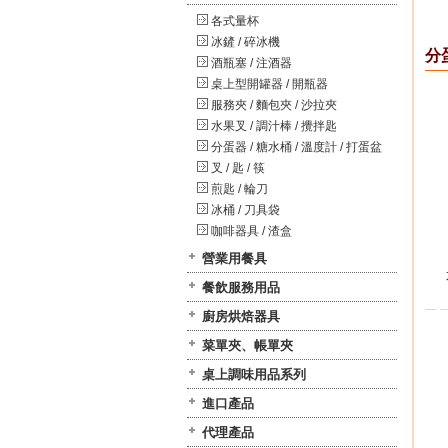
各式量杯
冰鏟 / 碎冰機
分蛋
酒瓶塞 / 注酒器
桌上型開罐器 / 開瓶器
服務夾 / 麵包夾 / 沙拉夾
水果叉 / 調汁棒 / 攪拌匙
分蛋器 / 糖水桶 / 溫度計 / 打蛋盆
叉 / 匙 / 筷
煎匙 / 輪刀
冰桶 / 刀具袋
咖啡器具 / 渣盒
營業用餐具
餐飲服務用品
廚房烘焙器具
菜單夾、帳單夾
桌上調味用品系列
進口產品
代理產品