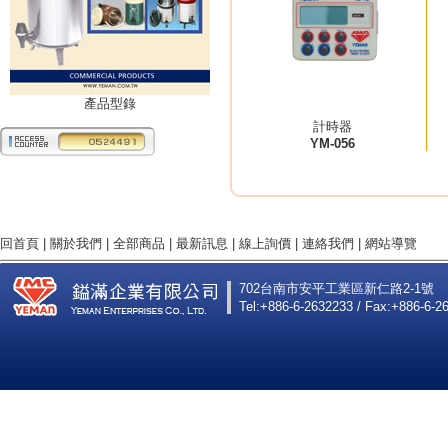
產品型錄
計時器
YM-056
回首頁
|
關於我們
|
全部商品
|
最新訊息
|
線上詢價
|
連絡我們
|
網站導覽
702台南市安平工業區新仁路2-1號
Tel:+886-6-2632233 / Fax:+886-6-2