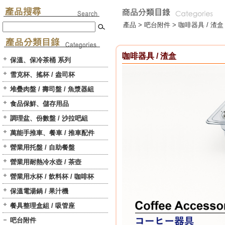
產品 >
吧台附件
>
咖啡器具 / 渣盒
咖啡器具 / 渣盒
保溫、保冷茶桶 系列
雪克杯、搖杯 / 盎司杯
堆疊肉盤 / 壽司盤 / 魚漿器組
食品保鮮、儲存用品
調理盆、份數盤 / 沙拉吧組
萬能手推車、餐車 / 推車配件
營業用托盤 / 自助餐盤
營業用耐熱冷水壺 / 茶壺
營業用水杯 / 飲料杯 / 咖啡杯
保溫電湯鍋 / 果汁機
餐具整理盒組 / 吸管座
吧台附件