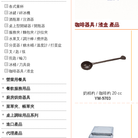
各式量杯
冰鏟 / 碎冰機
酒瓶塞 / 注酒器
咖啡器具 / 渣盒 產品
桌上型開罐器 / 開瓶器
服務夾 / 麵包夾 / 沙拉夾
水果叉 / 調汁棒 / 攪拌匙
分蛋器 / 糖水桶 / 溫度計 / 打蛋盆
叉 / 匙 / 筷
煎匙 / 輪刀
冰桶 / 刀具袋
咖啡器具 / 渣盒
營業用餐具
餐飲服務用品
奶精杓 / 咖啡杓 20 cc
廚房烘焙器具
YM-9703
菜單夾、帳單夾
桌上調味用品系列
進口產品
代理產品