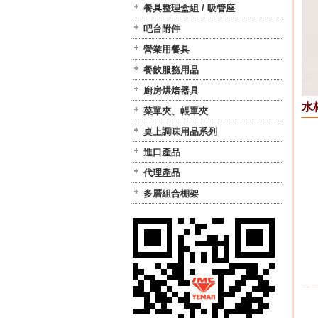
餐具整理盒組 / 吸管座
吧台附件
營業用餐具
餐飲服務用品
廚房烘焙器具
水
菜單夾、帳單夾
桌上調味用品系列
進口產品
代理產品
多層組合棚架