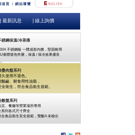
不銹鋼保溫/冷茶痛
| 最新訊息
| 線上詢價
#304 不銹鋼板 一體成形內膽，堅固耐用
PU液體發泡夾層，保溫 / 保冷效果優良
堆疊肉盤系列
經久使用不退色。
耐酸鹼、耐食用性油脂，
安全衛生，
符合食品衛生規範。
份數盤系列
飯店、餐廳等營業場所專用
全系列各式尺寸齊全
符合食品衛生安全規範，
雙酚A
未檢出
食材保鮮筒系列
PC / 食用級 聚碳酸酯樹脂 製成
耐撞擊、耐高溫、抗冷凍
可用於洗碗機、冰箱、冷凍庫