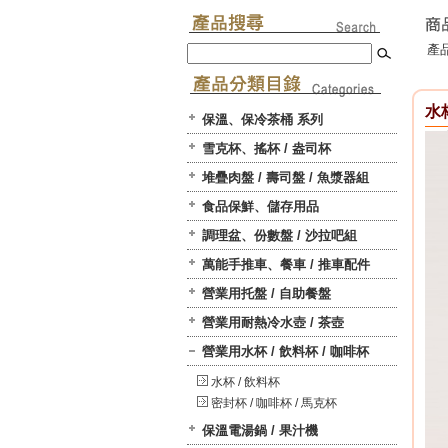
產品
水杯
保溫、保冷茶桶 系列
雪克杯、搖杯 / 盎司杯
堆疊肉盤 / 壽司盤 / 魚漿器組
食品保鮮、儲存用品
調理盆、份數盤 / 沙拉吧組
萬能手推車、餐車 / 推車配件
營業用托盤 / 自助餐盤
營業用耐熱冷水壺 / 茶壺
營業用水杯 / 飲料杯 / 咖啡杯
水杯 / 飲料杯
密封杯 / 咖啡杯 / 馬克杯
保溫電湯鍋 / 果汁機