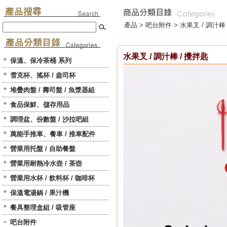
產品 >
吧台附件
>
水果叉 / 調汁棒
水果叉 / 調汁棒 / 攪拌匙
保溫、保冷茶桶 系列
雪克杯、搖杯 / 盎司杯
堆疊肉盤 / 壽司盤 / 魚漿器組
食品保鮮、儲存用品
調理盆、份數盤 / 沙拉吧組
萬能手推車、餐車 / 推車配件
營業用托盤 / 自助餐盤
營業用耐熱冷水壺 / 茶壺
營業用水杯 / 飲料杯 / 咖啡杯
保溫電湯鍋 / 果汁機
餐具整理盒組 / 吸管座
吧台附件