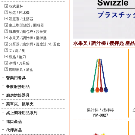
各式量杯
冰鏟 / 碎冰機
酒瓶塞 / 注酒器
桌上型開罐器 / 開瓶器
服務夾 / 麵包夾 / 沙拉夾
水果叉 / 調汁棒 / 攪拌匙
水果叉 / 調汁棒 / 攪拌匙 產品
分蛋器 / 糖水桶 / 溫度計 / 打蛋盆
叉 / 匙 / 筷
煎匙 / 輪刀
冰桶 / 刀具袋
咖啡器具 / 渣盒
營業用餐具
餐飲服務用品
廚房烘焙器具
菜單夾、帳單夾
果汁棒 / 攪拌棒
桌上調味用品系列
YM-0827
進口產品
代理產品