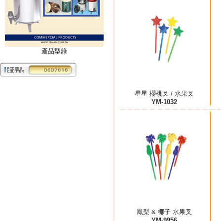
產品型錄
星星 櫻桃叉 / 水果叉
YM-1032
鳳梨 & 椰子 水果叉
YM-9956