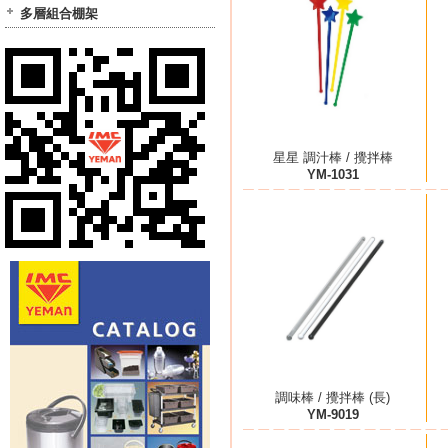
多層組合棚架
星星 調汁棒 / 攪拌棒
YM-1031
調味棒 / 攪拌棒 (長)
YM-9019