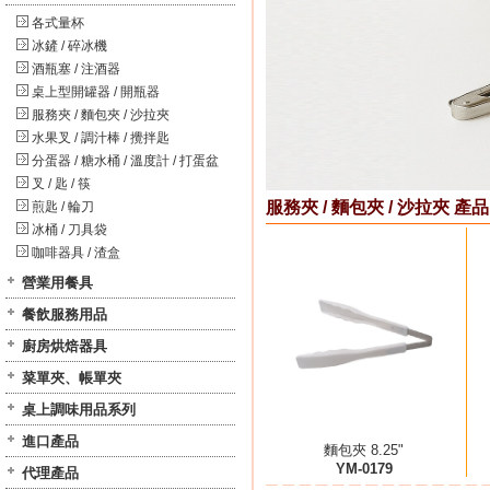
各式量杯
冰鏟 / 碎冰機
酒瓶塞 / 注酒器
桌上型開罐器 / 開瓶器
服務夾 / 麵包夾 / 沙拉夾
水果叉 / 調汁棒 / 攪拌匙
分蛋器 / 糖水桶 / 溫度計 / 打蛋盆
叉 / 匙 / 筷
服務夾 / 麵包夾 / 沙拉夾 產品
煎匙 / 輪刀
冰桶 / 刀具袋
咖啡器具 / 渣盒
營業用餐具
餐飲服務用品
廚房烘焙器具
菜單夾、帳單夾
桌上調味用品系列
進口產品
麵包夾 8.25"
YM-0179
代理產品