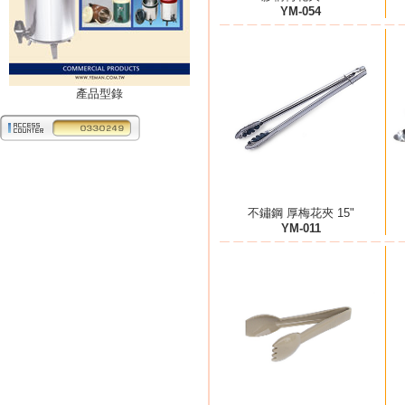
YM-054
產品型錄
不鏽鋼 厚梅花夾 15"
YM-011