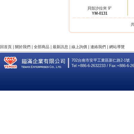
貝殼沙拉夾 9"
YM-0131
共
回首頁
|
關於我們
|
全部商品
|
最新訊息
|
線上詢價
|
連絡我們
|
網站導覽
702台南市安平工業區新仁路2-1號
Tel:+886-6-2632233 / Fax:+886-6-2