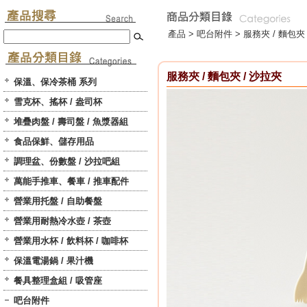
產品 >
吧台附件
>
服務夾 / 麵包夾
服務夾 / 麵包夾 / 沙拉夾
保溫、保冷茶桶 系列
雪克杯、搖杯 / 盎司杯
堆疊肉盤 / 壽司盤 / 魚漿器組
食品保鮮、儲存用品
調理盆、份數盤 / 沙拉吧組
萬能手推車、餐車 / 推車配件
營業用托盤 / 自助餐盤
營業用耐熱冷水壺 / 茶壺
營業用水杯 / 飲料杯 / 咖啡杯
保溫電湯鍋 / 果汁機
餐具整理盒組 / 吸管座
吧台附件