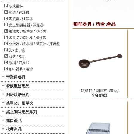
各式量杯
冰鏟 / 碎冰機
酒瓶塞 / 注酒器
咖啡器具 / 渣盒 產品
桌上型開罐器 / 開瓶器
服務夾 / 麵包夾 / 沙拉夾
水果叉 / 調汁棒 / 攪拌匙
分蛋器 / 糖水桶 / 溫度計 / 打蛋盆
叉 / 匙 / 筷
煎匙 / 輪刀
冰桶 / 刀具袋
咖啡器具 / 渣盒
營業用餐具
餐飲服務用品
奶精杓 / 咖啡杓 20 cc
廚房烘焙器具
YM-9703
菜單夾、帳單夾
桌上調味用品系列
進口產品
代理產品