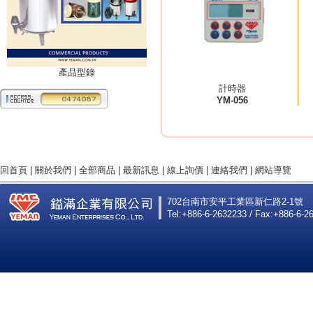
產品型錄
計時器
YM-056
回首頁
|
關於我們
|
全部商品
|
最新訊息
|
線上詢價
|
連絡我們
|
網站導覽
702台南市安平工業區新仁路2-1號
Tel:+886-6-2632233 / Fax:+886-6-2