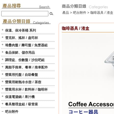
產品 >
吧台附件
>
咖啡器具 / 渣盒
咖啡器具 / 渣盒
保溫、保冷茶桶 系列
雪克杯、搖杯 / 盎司杯
堆疊肉盤 / 壽司盤 / 魚漿器組
食品保鮮、儲存用品
調理盆、份數盤 / 沙拉吧組
萬能手推車、餐車 / 推車配件
營業用托盤 / 自助餐盤
營業用耐熱冷水壺 / 茶壺
營業用水杯 / 飲料杯 / 咖啡杯
保溫電湯鍋 / 果汁機
餐具整理盒組 / 吸管座
吧台附件