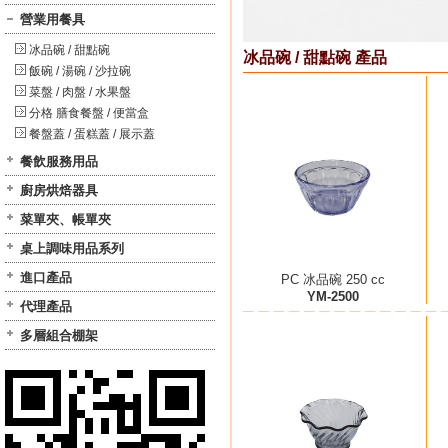
營業用餐具
冰品碗 / 甜點碗
冰品碗 / 甜點碗 產品
飯碗 / 湯碗 / 沙拉碗
菜盤 / 肉盤 / 水果盤
分格 膳食餐盤 / 便當盒
餐盤蓋 / 蛋糕蓋 / 展示蓋
餐飲服務用品
廚房烘焙器具
菜單夾、帳單夾
桌上調味用品系列
進口產品
PC 冰品碗 250 cc
YM-2500
代理產品
多層組合棚架