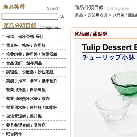
產品 >
營業用餐具
>
冰品碗 / 甜
冰品碗 / 甜點碗
保溫、保冷茶桶 系列
雪克杯、搖杯 / 盎司杯
堆疊肉盤 / 壽司盤 / 魚漿器組
食品保鮮、儲存用品
調理盆、份數盤 / 沙拉吧組
萬能手推車、餐車 / 推車配件
營業用托盤 / 自助餐盤
營業用耐熱冷水壺 / 茶壺
營業用水杯 / 飲料杯 / 咖啡杯
保溫電湯鍋 / 果汁機
餐具整理盒組 / 吸管座
吧台附件