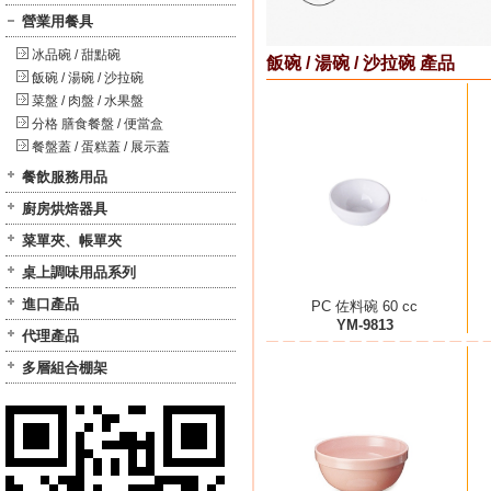
營業用餐具
冰品碗 / 甜點碗
飯碗 / 湯碗 / 沙拉碗 產品
飯碗 / 湯碗 / 沙拉碗
菜盤 / 肉盤 / 水果盤
分格 膳食餐盤 / 便當盒
餐盤蓋 / 蛋糕蓋 / 展示蓋
餐飲服務用品
廚房烘焙器具
菜單夾、帳單夾
桌上調味用品系列
進口產品
PC 佐料碗 60 cc
YM-9813
代理產品
多層組合棚架