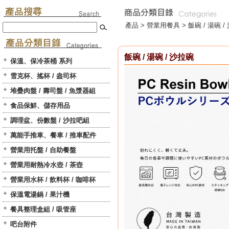
產品 >
營業用餐具
>
飯碗 / 湯碗 /
飯碗 / 湯碗 / 沙拉碗
保溫、保冷茶桶 系列
雪克杯、搖杯 / 盎司杯
堆疊肉盤 / 壽司盤 / 魚漿器組
食品保鮮、儲存用品
調理盆、份數盤 / 沙拉吧組
萬能手推車、餐車 / 推車配件
營業用托盤 / 自助餐盤
營業用耐熱冷水壺 / 茶壺
營業用水杯 / 飲料杯 / 咖啡杯
保溫電湯鍋 / 果汁機
餐具整理盒組 / 吸管座
吧台附件