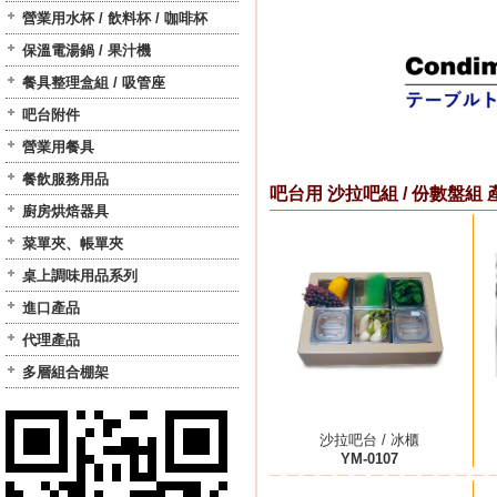
營業用水杯 / 飲料杯 / 咖啡杯
保溫電湯鍋 / 果汁機
餐具整理盒組 / 吸管座
吧台附件
營業用餐具
餐飲服務用品
吧台用 沙拉吧組 / 份數盤組 
廚房烘焙器具
菜單夾、帳單夾
桌上調味用品系列
進口產品
代理產品
多層組合棚架
沙拉吧台 / 冰櫃
YM-0107