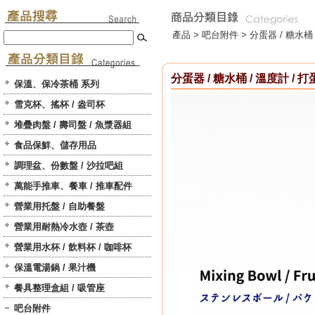
產品 >
吧台附件
>
分蛋器 / 糖水桶 
分蛋器 / 糖水桶 / 溫度計 / 
保溫、保冷茶桶 系列
雪克杯、搖杯 / 盎司杯
堆疊肉盤 / 壽司盤 / 魚漿器組
食品保鮮、儲存用品
調理盆、份數盤 / 沙拉吧組
萬能手推車、餐車 / 推車配件
營業用托盤 / 自助餐盤
營業用耐熱冷水壺 / 茶壺
營業用水杯 / 飲料杯 / 咖啡杯
保溫電湯鍋 / 果汁機
餐具整理盒組 / 吸管座
吧台附件