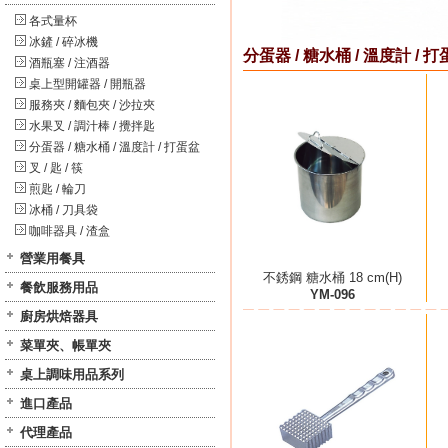
各式量杯
冰鏟 / 碎冰機
分蛋器 / 糖水桶 / 溫度計 / 
酒瓶塞 / 注酒器
桌上型開罐器 / 開瓶器
服務夾 / 麵包夾 / 沙拉夾
水果叉 / 調汁棒 / 攪拌匙
分蛋器 / 糖水桶 / 溫度計 / 打蛋盆
叉 / 匙 / 筷
煎匙 / 輪刀
冰桶 / 刀具袋
咖啡器具 / 渣盒
營業用餐具
不銹鋼 糖水桶 18 cm(H)
餐飲服務用品
YM-096
廚房烘焙器具
菜單夾、帳單夾
桌上調味用品系列
進口產品
代理產品