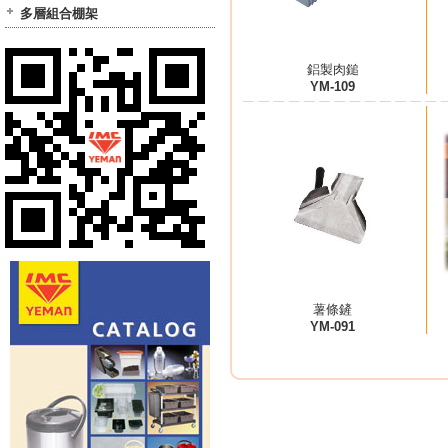
多層組合棚架
鋁製肉鎚
YM-109
薯條鏟
YM-091