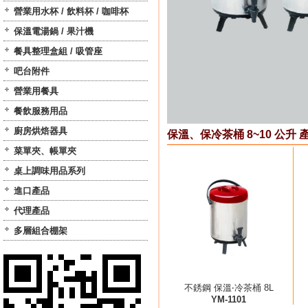
營業用水杯 / 飲料杯 / 咖啡杯
保溫電湯鍋 / 果汁機
餐具整理盒組 / 吸管座
吧台附件
營業用餐具
餐飲服務用品
廚房烘焙器具
保溫、保冷茶桶 8~10 公升 
菜單夾、帳單夾
桌上調味用品系列
進口產品
代理產品
多層組合棚架
不銹鋼 保溫‧冷茶桶 8L
YM-1101