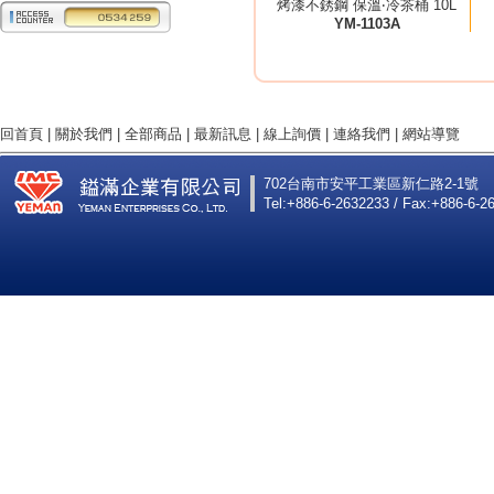
烤漆不銹鋼 保溫‧冷茶桶 10L
YM-1103A
回首頁
|
關於我們
|
全部商品
|
最新訊息
|
線上詢價
|
連絡我們
|
網站導覽
702台南市安平工業區新仁路2-1號
Tel:+886-6-2632233 / Fax:+886-6-2