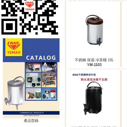
不銹鋼 保溫‧冷茶桶 10L
YM-1103
產品型錄