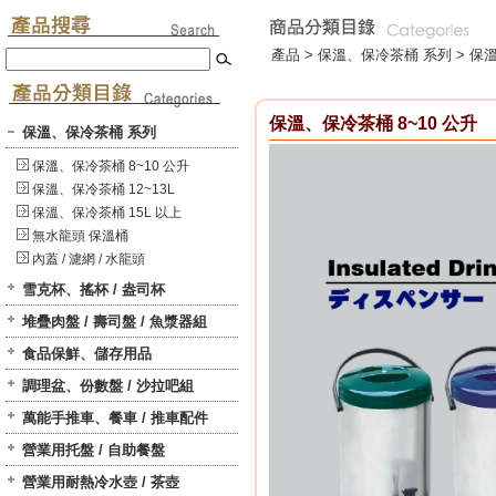
產品 >
保溫、保冷茶桶 系列
>
保溫
保溫、保冷茶桶 8~10 公升
保溫、保冷茶桶 系列
保溫、保冷茶桶 8~10 公升
保溫、保冷茶桶 12~13L
保溫、保冷茶桶 15L 以上
無水龍頭 保溫桶
內蓋 / 濾網 / 水龍頭
雪克杯、搖杯 / 盎司杯
堆疊肉盤 / 壽司盤 / 魚漿器組
食品保鮮、儲存用品
調理盆、份數盤 / 沙拉吧組
萬能手推車、餐車 / 推車配件
營業用托盤 / 自助餐盤
營業用耐熱冷水壺 / 茶壺