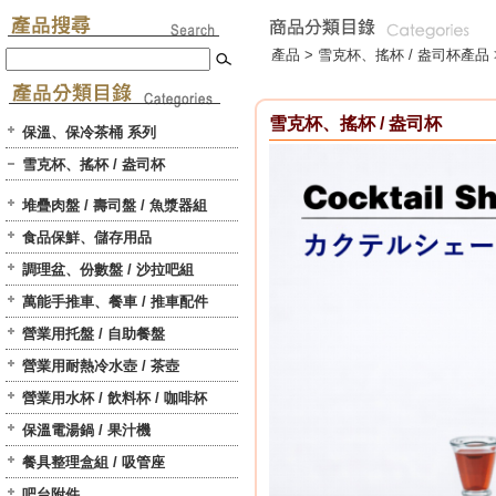
產品 >
雪克杯、搖杯 / 盎司杯
產品 
雪克杯、搖杯 / 盎司杯
保溫、保冷茶桶 系列
雪克杯、搖杯 / 盎司杯
堆疊肉盤 / 壽司盤 / 魚漿器組
食品保鮮、儲存用品
調理盆、份數盤 / 沙拉吧組
萬能手推車、餐車 / 推車配件
營業用托盤 / 自助餐盤
營業用耐熱冷水壺 / 茶壺
營業用水杯 / 飲料杯 / 咖啡杯
保溫電湯鍋 / 果汁機
餐具整理盒組 / 吸管座
吧台附件