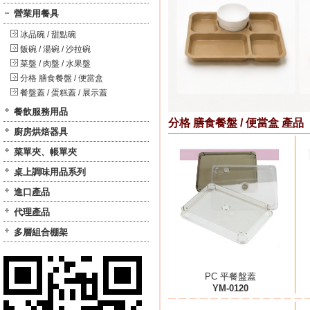
營業用餐具
冰品碗 / 甜點碗
飯碗 / 湯碗 / 沙拉碗
菜盤 / 肉盤 / 水果盤
分格 膳食餐盤 / 便當盒
餐盤蓋 / 蛋糕蓋 / 展示蓋
餐飲服務用品
分格 膳食餐盤 / 便當盒 產品
廚房烘焙器具
菜單夾、帳單夾
桌上調味用品系列
進口產品
代理產品
多層組合棚架
PC 平餐盤蓋
YM-0120