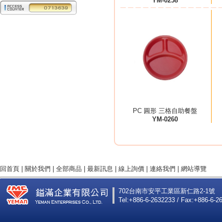
YM-0258
PC 圓形 三格自助餐盤
YM-0260
回首頁
|
關於我們
|
全部商品
|
最新訊息
|
線上詢價
|
連絡我們
|
網站導覽
702台南市安平工業區新仁路2-1號
Tel:+886-6-2632233 / Fax:+886-6-2