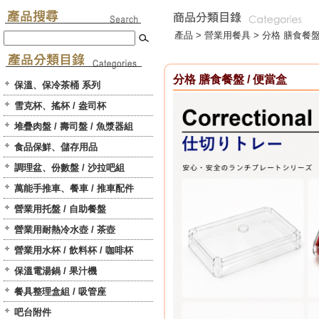
產品 >
營業用餐具
>
分格 膳食餐盤
分格 膳食餐盤 / 便當盒
保溫、保冷茶桶 系列
雪克杯、搖杯 / 盎司杯
堆疊肉盤 / 壽司盤 / 魚漿器組
食品保鮮、儲存用品
調理盆、份數盤 / 沙拉吧組
萬能手推車、餐車 / 推車配件
營業用托盤 / 自助餐盤
營業用耐熱冷水壺 / 茶壺
營業用水杯 / 飲料杯 / 咖啡杯
保溫電湯鍋 / 果汁機
餐具整理盒組 / 吸管座
吧台附件