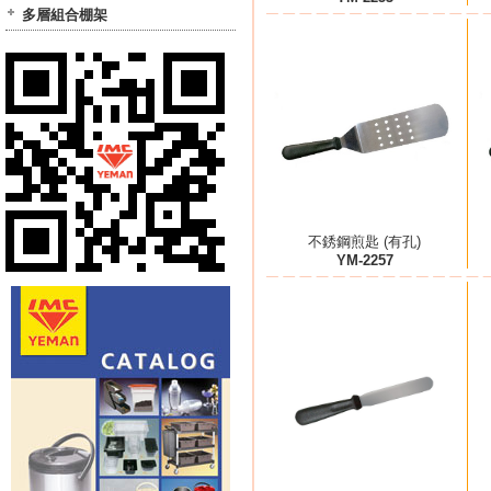
多層組合棚架
不銹鋼煎匙 (有孔)
YM-2257