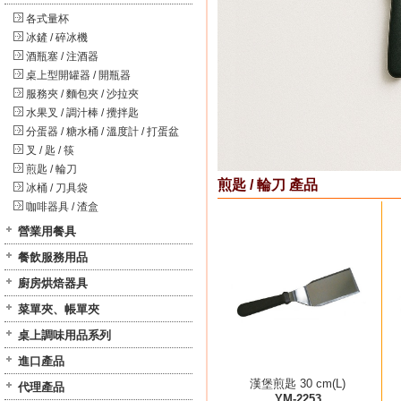
各式量杯
冰鏟 / 碎冰機
酒瓶塞 / 注酒器
桌上型開罐器 / 開瓶器
服務夾 / 麵包夾 / 沙拉夾
水果叉 / 調汁棒 / 攪拌匙
分蛋器 / 糖水桶 / 溫度計 / 打蛋盆
叉 / 匙 / 筷
煎匙 / 輪刀
煎匙 / 輪刀 產品
冰桶 / 刀具袋
咖啡器具 / 渣盒
營業用餐具
餐飲服務用品
廚房烘焙器具
菜單夾、帳單夾
桌上調味用品系列
進口產品
漢堡煎匙 30 cm(L)
代理產品
YM-2253