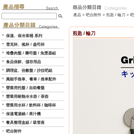
產品 >
吧台附件
>
煎匙 / 輪刀
> 吧
煎匙 / 輪刀
保溫、保冷茶桶 系列
雪克杯、搖杯 / 盎司杯
堆疊肉盤 / 壽司盤 / 魚漿器組
食品保鮮、儲存用品
調理盆、份數盤 / 沙拉吧組
萬能手推車、餐車 / 推車配件
營業用托盤 / 自助餐盤
營業用耐熱冷水壺 / 茶壺
營業用水杯 / 飲料杯 / 咖啡杯
保溫電湯鍋 / 果汁機
餐具整理盒組 / 吸管座
吧台附件