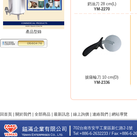
奶油刀 28 cm(L)
YM-2270
產品型錄
披薩輪刀 10 cm(D)
YM-2336
回首頁
|
關於我們
|
全部商品
|
最新訊息
|
線上詢價
|
連絡我們
|
網站導覽
702台南市安平工業區新仁路2-1號
Tel:+886-6-2632233 / Fax:+886-6-2