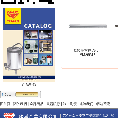
鋁製帳單夾 75 cm
YM-98315
產品型錄
回首頁
|
關於我們
|
全部商品
|
最新訊息
|
線上詢價
|
連絡我們
|
網站導覽
702台南市安平工業區新仁路2-1號