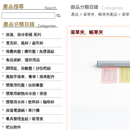
產品 >
菜單夾、帳單夾
產品 > 菜
菜單夾、帳單夾
保溫、保冷茶桶 系列
雪克杯、搖杯 / 盎司杯
堆疊肉盤 / 壽司盤 / 魚漿器組
食品保鮮、儲存用品
調理盆、份數盤 / 沙拉吧組
萬能手推車、餐車 / 推車配件
營業用托盤 / 自助餐盤
營業用耐熱冷水壺 / 茶壺
營業用水杯 / 飲料杯 / 咖啡杯
保溫電湯鍋 / 果汁機
餐具整理盒組 / 吸管座
吧台附件