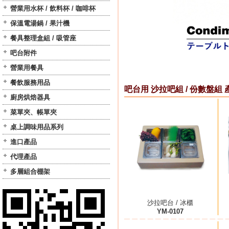
營業用水杯 / 飲料杯 / 咖啡杯
保溫電湯鍋 / 果汁機
餐具整理盒組 / 吸管座
吧台附件
營業用餐具
餐飲服務用品
吧台用 沙拉吧組 / 份數盤組 
廚房烘焙器具
菜單夾、帳單夾
桌上調味用品系列
進口產品
代理產品
多層組合棚架
沙拉吧台 / 冰櫃
YM-0107