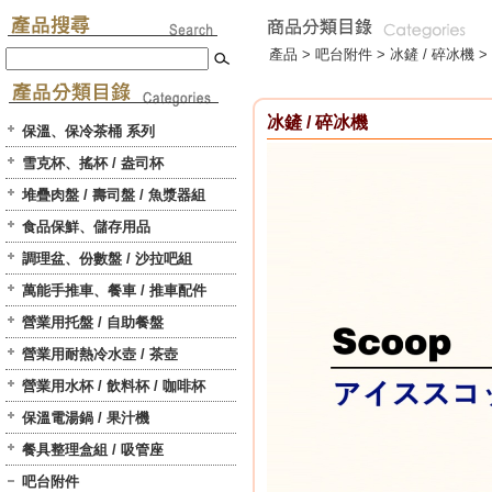
產品 >
吧台附件
>
冰鏟 / 碎冰機
>
冰鏟 / 碎冰機
保溫、保冷茶桶 系列
雪克杯、搖杯 / 盎司杯
堆疊肉盤 / 壽司盤 / 魚漿器組
食品保鮮、儲存用品
調理盆、份數盤 / 沙拉吧組
萬能手推車、餐車 / 推車配件
營業用托盤 / 自助餐盤
營業用耐熱冷水壺 / 茶壺
營業用水杯 / 飲料杯 / 咖啡杯
保溫電湯鍋 / 果汁機
餐具整理盒組 / 吸管座
吧台附件