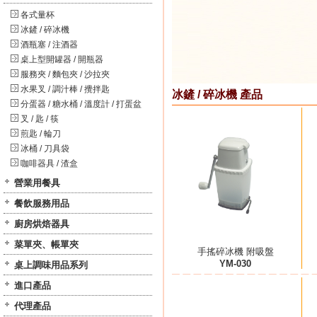
各式量杯
冰鏟 / 碎冰機
酒瓶塞 / 注酒器
桌上型開罐器 / 開瓶器
服務夾 / 麵包夾 / 沙拉夾
水果叉 / 調汁棒 / 攪拌匙
冰鏟 / 碎冰機 產品
分蛋器 / 糖水桶 / 溫度計 / 打蛋盆
叉 / 匙 / 筷
煎匙 / 輪刀
冰桶 / 刀具袋
咖啡器具 / 渣盒
營業用餐具
餐飲服務用品
廚房烘焙器具
菜單夾、帳單夾
手搖碎冰機 附吸盤
YM-030
桌上調味用品系列
進口產品
代理產品