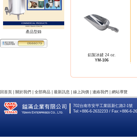
產品型錄
鋁製冰鏟 24 oz.
YM-106
回首頁
|
關於我們
|
全部商品
|
最新訊息
|
線上詢價
|
連絡我們
|
網站導覽
702台南市安平工業區新仁路2-1號
Tel:+886-6-2632233 / Fax:+886-6-2