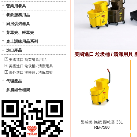
營業用餐具
餐飲服務用品
廚房烘焙器具
菜單夾、帳單夾
桌上調味用品系列
進口產品
美國進口 垃圾桶 / 清潔用具 
美國進口 商業餐飲用品
美國進口 垃圾桶 / 清潔用具
海外進口 洗杯籃 / 洗碗盤籃
代理產品
多層組合棚架
樂柏美 拖把 壓乾器 33L
RB-7580