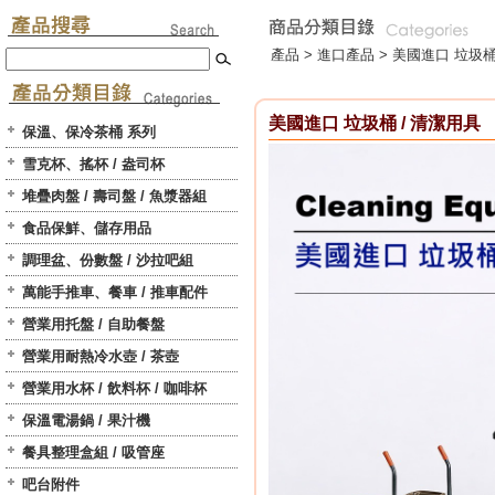
產品 >
進口產品
>
美國進口 垃圾桶
美國進口 垃圾桶 / 清潔用具
保溫、保冷茶桶 系列
雪克杯、搖杯 / 盎司杯
堆疊肉盤 / 壽司盤 / 魚漿器組
食品保鮮、儲存用品
調理盆、份數盤 / 沙拉吧組
萬能手推車、餐車 / 推車配件
營業用托盤 / 自助餐盤
營業用耐熱冷水壺 / 茶壺
營業用水杯 / 飲料杯 / 咖啡杯
保溫電湯鍋 / 果汁機
餐具整理盒組 / 吸管座
吧台附件