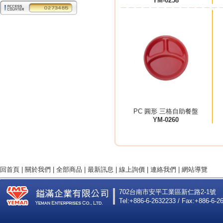
YM-0258
PC 圓形 三格自助餐盤
YM-0260
回首頁
|
關於我們
|
全部商品
|
最新訊息
|
線上詢價
|
連絡我們
|
網站導覽
702台南市安平工業區新仁路2-1號
Tel:+886-6-2632233 / Fax:+886-6-2