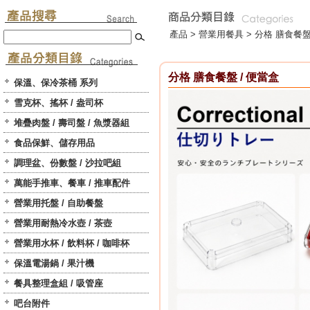
產品 >
營業用餐具
>
分格 膳食餐盤
分格 膳食餐盤 / 便當盒
保溫、保冷茶桶 系列
雪克杯、搖杯 / 盎司杯
堆疊肉盤 / 壽司盤 / 魚漿器組
食品保鮮、儲存用品
調理盆、份數盤 / 沙拉吧組
萬能手推車、餐車 / 推車配件
營業用托盤 / 自助餐盤
營業用耐熱冷水壺 / 茶壺
營業用水杯 / 飲料杯 / 咖啡杯
保溫電湯鍋 / 果汁機
餐具整理盒組 / 吸管座
吧台附件