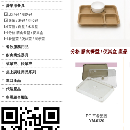
營業用餐具
冰品碗 / 甜點碗
飯碗 / 湯碗 / 沙拉碗
菜盤 / 肉盤 / 水果盤
分格 膳食餐盤 / 便當盒
餐盤蓋 / 蛋糕蓋 / 展示蓋
餐飲服務用品
分格 膳食餐盤 / 便當盒 產品
廚房烘焙器具
菜單夾、帳單夾
桌上調味用品系列
進口產品
代理產品
多層組合棚架
PC 平餐盤蓋
YM-0120