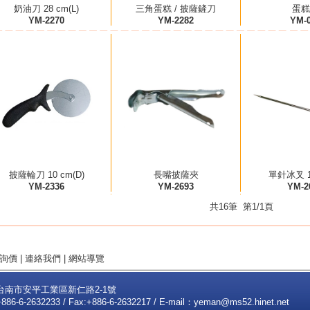
奶油刀 28 cm(L)
三角蛋糕 / 披薩鏟刀
蛋糕
YM-2270
YM-2282
YM-
披薩輪刀 10 cm(D)
長嘴披薩夾
單針冰叉 13
YM-2336
YM-2693
YM-2
共16筆 第1/1頁
詢價
|
連絡我們
|
網站導覽
2台南市安平工業區新仁路2-1號
+886-6-2632233 / Fax:+886-6-2632217 / E-mail：
yeman@ms52.hinet.net