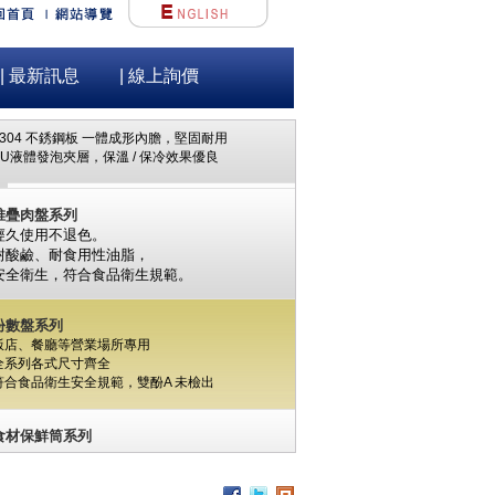
不銹鋼保溫/冷茶痛
#304 不銹鋼板 一體成形內膽，堅固耐用
| 最新訊息
| 線上詢價
PU液體發泡夾層，保溫 / 保冷效果優良
堆疊肉盤系列
經久使用不退色。
耐酸鹼、耐食用性油脂，
安全衛生，
符合食品衛生規範。
份數盤系列
飯店、餐廳等營業場所專用
全系列各式尺寸齊全
符合食品衛生安全規範，
雙酚A
未檢出
食材保鮮筒系列
PC / 食用級 聚碳酸酯樹脂 製成
耐撞擊、耐高溫、抗冷凍
可用於洗碗機、冰箱、冷凍庫
杯架組