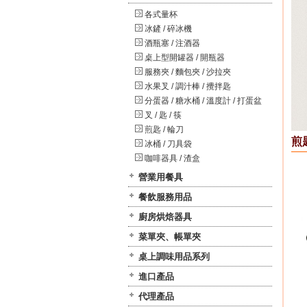
各式量杯
冰鏟 / 碎冰機
酒瓶塞 / 注酒器
桌上型開罐器 / 開瓶器
服務夾 / 麵包夾 / 沙拉夾
水果叉 / 調汁棒 / 攪拌匙
分蛋器 / 糖水桶 / 溫度計 / 打蛋盆
叉 / 匙 / 筷
煎匙 / 輪刀
煎匙
冰桶 / 刀具袋
咖啡器具 / 渣盒
營業用餐具
餐飲服務用品
廚房烘焙器具
菜單夾、帳單夾
桌上調味用品系列
進口產品
代理產品