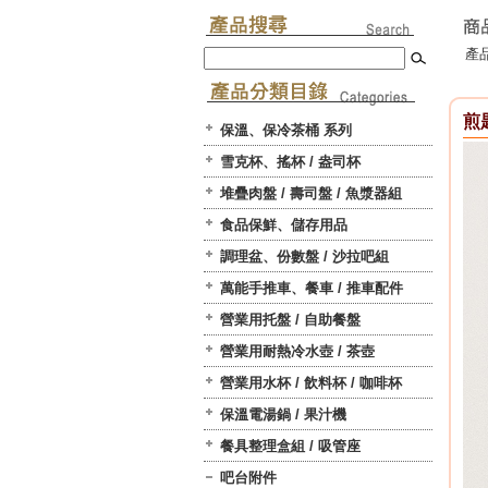
產品
煎匙
保溫、保冷茶桶 系列
雪克杯、搖杯 / 盎司杯
堆疊肉盤 / 壽司盤 / 魚漿器組
食品保鮮、儲存用品
調理盆、份數盤 / 沙拉吧組
萬能手推車、餐車 / 推車配件
營業用托盤 / 自助餐盤
營業用耐熱冷水壺 / 茶壺
營業用水杯 / 飲料杯 / 咖啡杯
保溫電湯鍋 / 果汁機
餐具整理盒組 / 吸管座
吧台附件