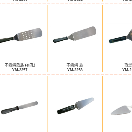
不銹鋼煎匙 (有孔)
不銹鋼 匙
煎蛋
YM-2257
YM-2258
YM-2