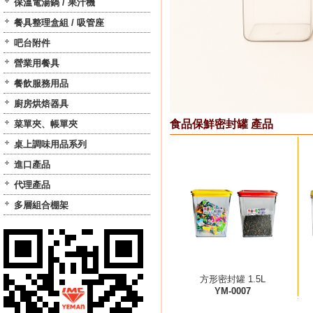
保溫電湯鍋 / 果汁機
餐具整理盒組 / 吸管座
吧台附件
營業用餐具
餐飲服務用品
廚房烘焙器具
食品保鮮密封罐 產品
菜單夾、帳單夾
桌上調味用品系列
進口產品
代理產品
多層組合棚架
方形密封罐 1.5L
YM-0007