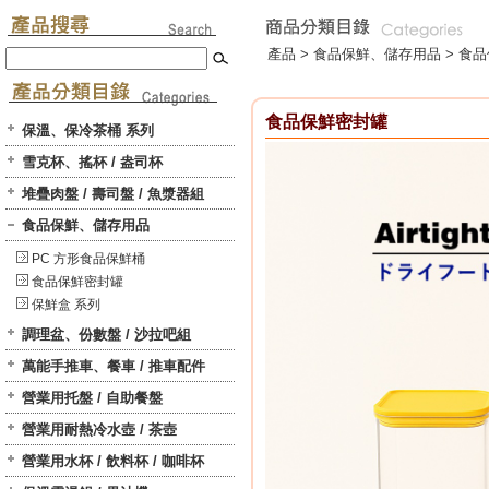
產品 >
食品保鮮、儲存用品
>
食品
食品保鮮密封罐
保溫、保冷茶桶 系列
雪克杯、搖杯 / 盎司杯
堆疊肉盤 / 壽司盤 / 魚漿器組
食品保鮮、儲存用品
PC 方形食品保鮮桶
食品保鮮密封罐
保鮮盒 系列
調理盆、份數盤 / 沙拉吧組
萬能手推車、餐車 / 推車配件
營業用托盤 / 自助餐盤
營業用耐熱冷水壺 / 茶壺
營業用水杯 / 飲料杯 / 咖啡杯