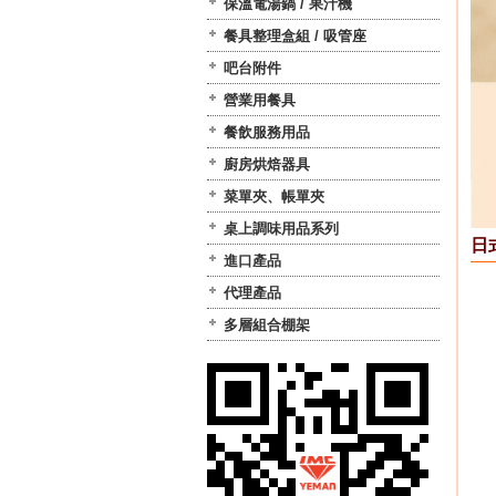
保溫電湯鍋 / 果汁機
餐具整理盒組 / 吸管座
吧台附件
營業用餐具
餐飲服務用品
廚房烘焙器具
菜單夾、帳單夾
桌上調味用品系列
日
進口產品
代理產品
多層組合棚架