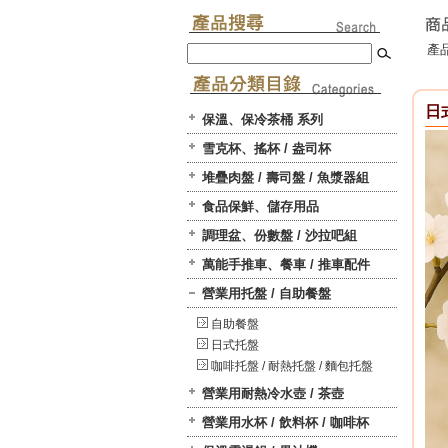
產品
日
保溫、保冷茶桶 系列
雪克杯、搖杯 / 盎司杯
堆疊肉盤 / 壽司盤 / 魚漿器組
食品保鮮、儲存用品
調理盆、份數盤 / 沙拉吧組
萬能手推車、餐車 / 推車配件
營業用托盤 / 自助餐盤
自助餐盤
日式托盤
咖啡托盤 / 耐熱托盤 / 麵包托盤
營業用耐熱冷水壺 / 茶壺
營業用水杯 / 飲料杯 / 咖啡杯