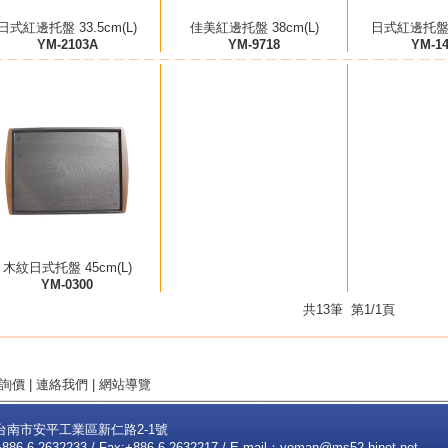
日式紅邊托盤 33.5cm(L)
佳美紅邊托盤 38cm(L)
日式紅邊托盤 4
YM-2103A
YM-9718
YM-1
木紋日式托盤 45cm(L)
YM-0300
共13筆 第1/1頁
詢價
|
連絡我們
|
網站導覽
2台南市安平工業區新仁路2-1號
+886-6-2632233 / Fax:+886-6-2632217 / E-mail：
yeman@ms52.hinet.net