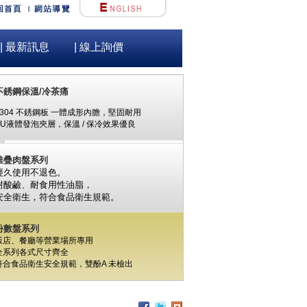
不銹鋼保溫/冷茶痛
#304 不銹鋼板 一體成形內膽，堅固耐用
| 最新訊息
| 線上詢價
PU液體發泡夾層，保溫 / 保冷效果優良
堆疊肉盤系列
經久使用不退色。
耐酸鹼、耐食用性油脂，
安全衛生，
符合食品衛生規範。
份數盤系列
飯店、餐廳等營業場所專用
全系列各式尺寸齊全
符合食品衛生安全規範，
雙酚A
未檢出
食材保鮮筒系列
PC / 食用級 聚碳酸酯樹脂 製成
耐撞擊、耐高溫、抗冷凍
可用於洗碗機、冰箱、冷凍庫
杯架組