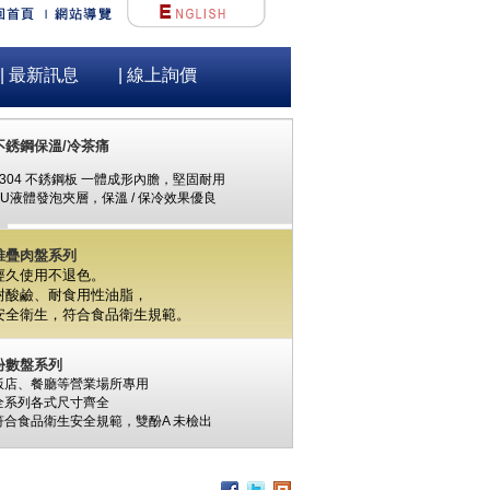
| 最新訊息
| 線上詢價
不銹鋼保溫/冷茶痛
#304 不銹鋼板 一體成形內膽，堅固耐用
PU液體發泡夾層，保溫 / 保冷效果優良
堆疊肉盤系列
經久使用不退色。
耐酸鹼、耐食用性油脂，
安全衛生，
符合食品衛生規範。
份數盤系列
飯店、餐廳等營業場所專用
全系列各式尺寸齊全
符合食品衛生安全規範，
雙酚A
未檢出
食材保鮮筒系列