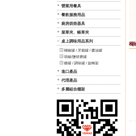
營業用餐具
餐飲服務用品
廚房烘焙器具
菜單夾、帳單夾
桌上調味用品系列
楜椒
楜椒罐 / 牙籤罐 / 醬油罐
胡椒/鹽研磨罐
糖罐 / 調味罐 / 旋轉架
進口產品
代理產品
多層組合棚架