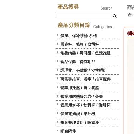
產品
楜椒
保溫、保冷茶桶 系列
雪克杯、搖杯 / 盎司杯
堆疊肉盤 / 壽司盤 / 魚漿器組
食品保鮮、儲存用品
調理盆、份數盤 / 沙拉吧組
萬能手推車、餐車 / 推車配件
營業用托盤 / 自助餐盤
營業用耐熱冷水壺 / 茶壺
營業用水杯 / 飲料杯 / 咖啡杯
保溫電湯鍋 / 果汁機
餐具整理盒組 / 吸管座
吧台附件