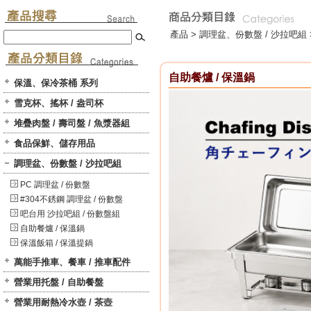
產品 >
調理盆、份數盤 / 沙拉吧組
自助餐爐 / 保溫鍋
保溫、保冷茶桶 系列
雪克杯、搖杯 / 盎司杯
堆疊肉盤 / 壽司盤 / 魚漿器組
食品保鮮、儲存用品
調理盆、份數盤 / 沙拉吧組
PC 調理盆 / 份數盤
#304不銹鋼 調理盆 / 份數盤
吧台用 沙拉吧組 / 份數盤組
自助餐爐 / 保溫鍋
保溫飯箱 / 保溫提鍋
萬能手推車、餐車 / 推車配件
營業用托盤 / 自助餐盤
營業用耐熱冷水壺 / 茶壺