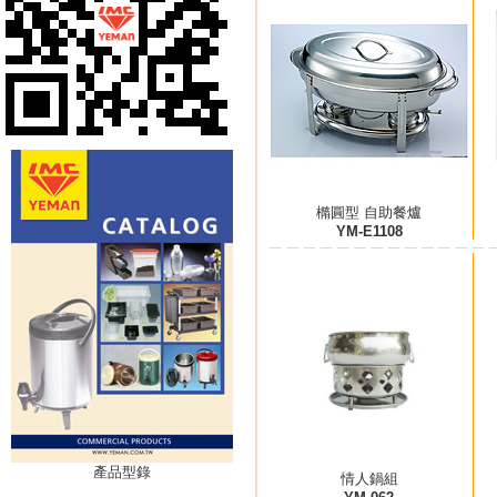
橢圓型 自助餐爐
YM-E1108
產品型錄
情人鍋組