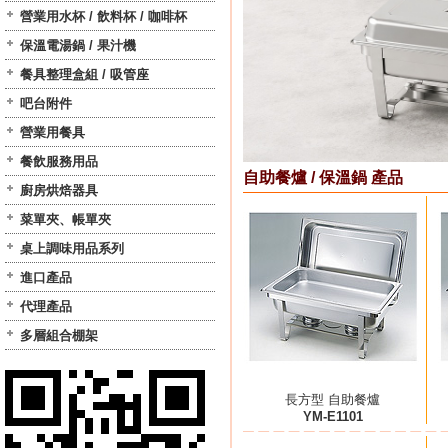
營業用水杯 / 飲料杯 / 咖啡杯
保溫電湯鍋 / 果汁機
餐具整理盒組 / 吸管座
吧台附件
營業用餐具
餐飲服務用品
自助餐爐 / 保溫鍋 產品
廚房烘焙器具
菜單夾、帳單夾
桌上調味用品系列
進口產品
代理產品
多層組合棚架
長方型 自助餐爐
YM-E1101