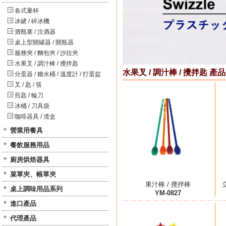
各式量杯
冰鏟 / 碎冰機
酒瓶塞 / 注酒器
桌上型開罐器 / 開瓶器
服務夾 / 麵包夾 / 沙拉夾
水果叉 / 調汁棒 / 攪拌匙
水果叉 / 調汁棒 / 攪拌匙 產品
分蛋器 / 糖水桶 / 溫度計 / 打蛋盆
叉 / 匙 / 筷
煎匙 / 輪刀
冰桶 / 刀具袋
咖啡器具 / 渣盒
營業用餐具
餐飲服務用品
廚房烘焙器具
菜單夾、帳單夾
果汁棒 / 攪拌棒
桌上調味用品系列
YM-0827
進口產品
代理產品