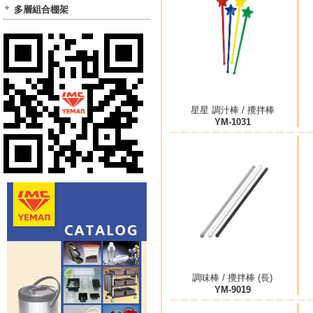
多層組合棚架
星星 調汁棒 / 攪拌棒
YM-1031
調味棒 / 攪拌棒 (長)
YM-9019