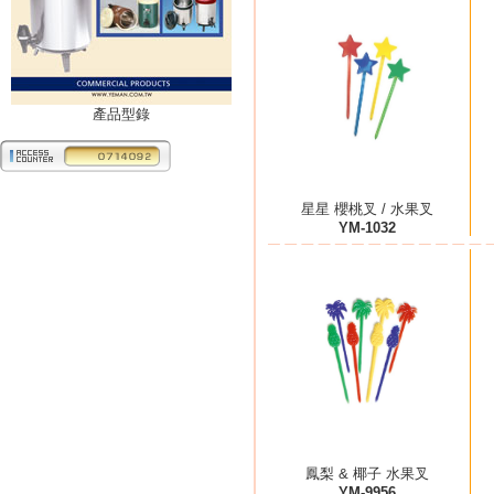
產品型錄
星星 櫻桃叉 / 水果叉
YM-1032
鳳梨 & 椰子 水果叉
YM-9956