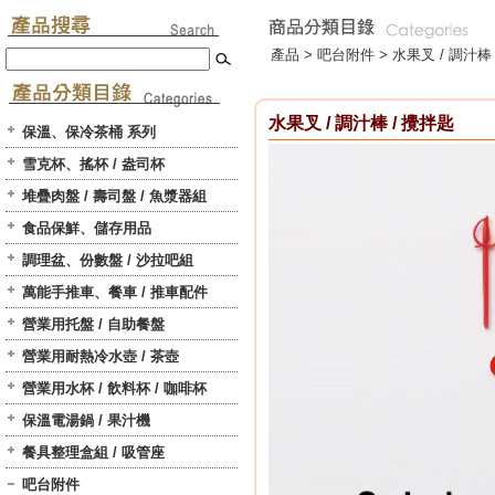
產品 >
吧台附件
>
水果叉 / 調汁棒
水果叉 / 調汁棒 / 攪拌匙
保溫、保冷茶桶 系列
雪克杯、搖杯 / 盎司杯
堆疊肉盤 / 壽司盤 / 魚漿器組
食品保鮮、儲存用品
調理盆、份數盤 / 沙拉吧組
萬能手推車、餐車 / 推車配件
營業用托盤 / 自助餐盤
營業用耐熱冷水壺 / 茶壺
營業用水杯 / 飲料杯 / 咖啡杯
保溫電湯鍋 / 果汁機
餐具整理盒組 / 吸管座
吧台附件